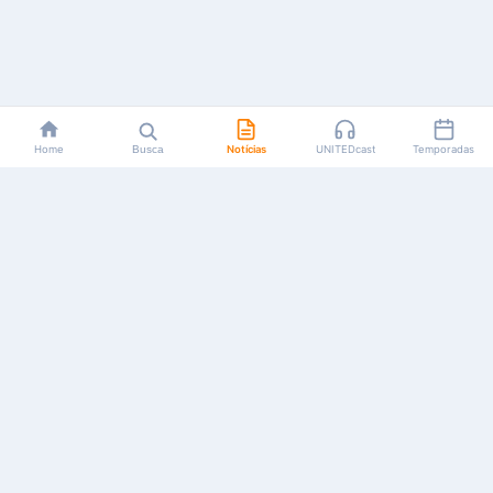
Home
Busca
Notícias
UNITEDcast
Temporadas
Notícias, reviews, guias e podcasts sobre o universo dos
animes!
Feito por fãs, para fãs.