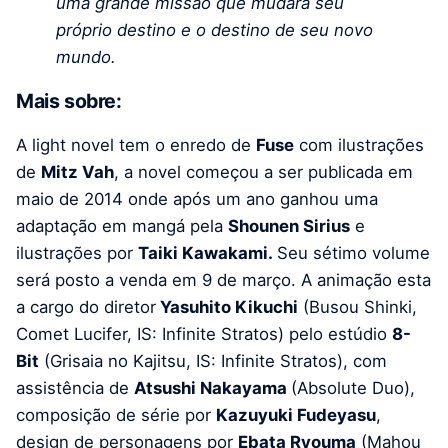
uma grande missão que mudará seu
próprio destino e o destino de seu novo
mundo.
Mais sobre:
A light novel tem o enredo de
Fuse
com ilustrações
de
Mitz Vah
, a novel começou a ser publicada em
maio de 2014 onde após um ano ganhou uma
adaptação em mangá pela
Shounen Sirius
e
ilustrações por
Taiki Kawakami.
Seu sétimo volume
será posto a venda em 9 de março. A animação esta
a cargo do diretor
Yasuhito Kikuchi
(Busou Shinki,
Comet Lucifer, IS: Infinite Stratos) pelo estúdio
8-
Bit
(Grisaia no Kajitsu, IS: Infinite Stratos), com
assistência de
Atsushi Nakayama
(Absolute Duo),
composição de série por
Kazuyuki Fudeyasu
,
design de personagens por
Ebata Ryouma
(Mahou