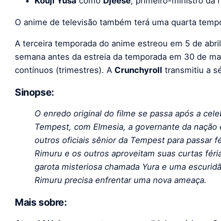
Kouji Yusa
como
Djeese
, primeiro-ministro da
O anime de televisão também terá uma quarta temp
A terceira temporada do anime estreou em 5 de abril
semana antes da estreia da temporada em 30 de març
contínuos (trimestres). A
Crunchyroll
transmitiu a sé
Sinopse:
O enredo original do filme se passa após a ce
Tempest, com Elmesia, a governante da nação e
outros oficiais sênior da Tempest para passar f
Rimuru e os outros aproveitam suas curtas fé
garota misteriosa chamada Yura e uma escurid
Rimuru precisa enfrentar uma nova ameaça.
Mais sobre: