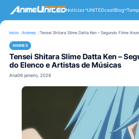
Notícias
UNITEDcast
Blog
Temp
Início
Animes
Tensei Shitara Slime Datta Ken – Segundo Filme An
ANIMES
Tensei Shitara Slime Datta Ken – S
do Elenco e Artistas de Músicas
Ana
06 janeiro, 2026