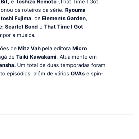
Bit
, e
Toshizo Nemoto
(That Time I Got
ionou os roteiros da série.
Ryouma
itoshi Fujima
, de
Elements Garden
,
e: Scarlet Bond
e
That Time I Got
mpor a música.
ções de
Mitz Vah
pela editora
Micro
ngá de
Taiki Kawakami
. Atualmente em
ansha.
Um total de duas temporadas foram
to episódios, além de vários
OVAs
e spin-