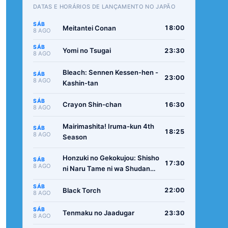
DATAS E HORÁRIOS DE LANÇAMENTO NO JAPÃO
SÁB
Meitantei Conan
18:00
8 AGO
SÁB
Yomi no Tsugai
23:30
8 AGO
Bleach: Sennen Kessen-hen -
SÁB
23:00
8 AGO
Kashin-tan
SÁB
Crayon Shin-chan
16:30
8 AGO
Mairimashita! Iruma-kun 4th
SÁB
18:25
8 AGO
Season
Honzuki no Gekokujou: Shisho
SÁB
17:30
8 AGO
ni Naru Tame ni wa Shudan
wo Erandeiraremasen -
SÁB
Ryoushu no Youjo
Black Torch
22:00
8 AGO
SÁB
Tenmaku no Jaadugar
23:30
8 AGO