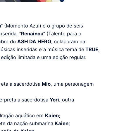
u
” (Momento Azul) e o grupo de seis
nserida, “
Renainou
” (Talento para o
mbro do
ASH DA HERO
, colaboram na
músicas inseridas e a música tema de
TRUE
,
edição limitada e uma edição regular.
preta a sacerdotisa
Mio
, uma personagem
erpreta a sacerdotisa
Yori
, outra
dragão aquático em
Kaien;
nete da nação submarina
Kaien;