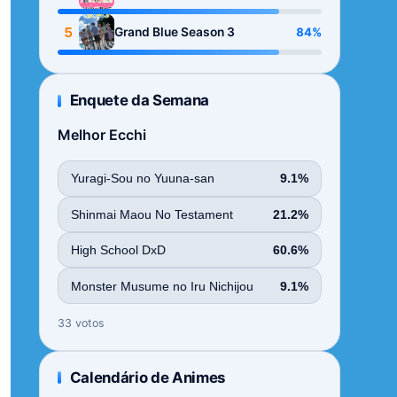
Season
5
84%
Grand Blue Season 3
Enquete da Semana
Melhor Ecchi
Yuragi-Sou no Yuuna-san
9.1%
Shinmai Maou No Testament
21.2%
High School DxD
60.6%
Monster Musume no Iru Nichijou
9.1%
33 votos
Calendário de Animes