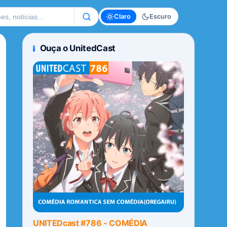
te
Claro
Escuro
Ouça o UnitedCast
UNITEDcast #786 - COMÉDIA