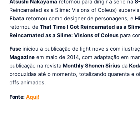
Atsushi Nakayama
retornou para dirigir a série na
8-
Reincarnated as a Slime: Visions of Coleus) supervis
Ebata
retornou como designer de personagens, e
H
retornou de
That Time I Got Reincarnated as a Slim
Reincarnated as a Slime: Visions of Coleus
para co
Fuse
iniciou a publicação de light novels com ilustra
Magazine
em maio de 2014, com adaptação em ma
publicação na revista
Monthly Shonen Sirius
da
Kod
produzidas até o momento, totalizando quarenta e oi
offs animados.
Fonte:
Aqui!