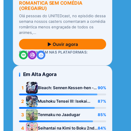
ROMANTICA SEM COMÉDIA
(OREGAIRU)
Olá pessoas do UNITEDcast, no episódio dessa
semana nossos casters comentaram a comédia
romântica menos engraçada de todos os
animes,…
▶ Ouvir agora
OUÇA TAMBÉM NAS PLATAFORMAS:
Em Alta Agora
1
90%
Bleach: Sennen Kessen-hen -
Kashin-tan
2
87%
Mushoku Tensei III: Isekai
Ittara Honki Dasu
3
85%
Tenmaku no Jaadugar
4
84%
Seihantai na Kimi to Boku 2nd