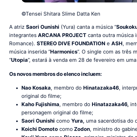
©Tensei Shitara Slime Datta Ken
A atriz
Saori Ounishi
(Yura) canta a música “
Soukok
integrantes
ARCANA PROJECT
canta outra música i
Romance).
STEREO DIVE FOUNDATION
e
ASH
, me
música inserida “
Harmonics
”. O single com as três 
“
Utopia
”, estará à venda em 28 de fevereiro em uma 
Os novos membros do elenco incluem:
Nao Kosaka
, membro do
Hinatazaka46
, inter
original do filme;
Kaho Fujishima
, membro do
Hinatazaka46,
int
personagem original do filme;
Saori Ounishi
como
Yura,
uma sacerdotisa do 
Koichi Domoto
como
Zodon
, ministro do gabi