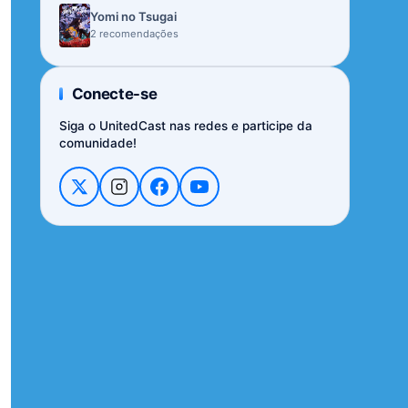
Yomi no Tsugai
2 recomendações
Conecte-se
Siga o UnitedCast nas redes e participe da
comunidade!