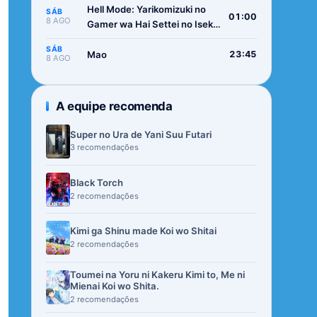
Hell Mode: Yarikomizuki no
SÁB
01:00
8 AGO
Gamer wa Hai Settei no Isekai
de Musou suru 2nd Season
SÁB
Mao
23:45
8 AGO
A equipe recomenda
Super no Ura de Yani Suu Futari
3 recomendações
Black Torch
2 recomendações
Kimi ga Shinu made Koi wo Shitai
2 recomendações
Toumei na Yoru ni Kakeru Kimi to, Me ni
Mienai Koi wo Shita.
2 recomendações