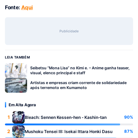
Fonte:
Aqui
Publicidade
LEIA TAMBÉM
Seibetsu “Mona Lisa” no Kimi e. – Anime ganha teaser,
visual, elenco principal e staff
Artistas e empresas criam corrente de solidariedade
após terremoto em Kumamoto
Em Alta Agora
1
90%
Bleach: Sennen Kessen-hen - Kashin-tan
2
87%
Mushoku Tensei III: Isekai Ittara Honki Dasu