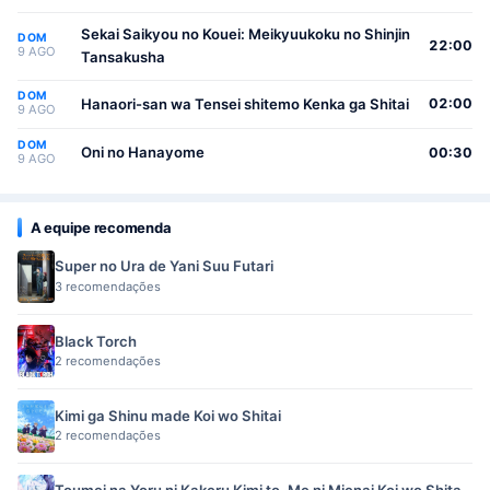
Sekai Saikyou no Kouei: Meikyuukoku no Shinjin
DOM
22:00
9 AGO
Tansakusha
DOM
Hanaori-san wa Tensei shitemo Kenka ga Shitai
02:00
9 AGO
DOM
Oni no Hanayome
00:30
9 AGO
A equipe recomenda
Super no Ura de Yani Suu Futari
3 recomendações
Black Torch
2 recomendações
Kimi ga Shinu made Koi wo Shitai
2 recomendações