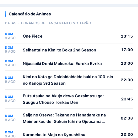
Calendário de Animes
DATAS E HORÁRIOS DE LANÇAMENTO NO JAPÃO
DOM
One Piece
23:15
9 AGO
DOM
Seihantai na Kimi to Boku 2nd Season
17:00
9 AGO
DOM
Nijusseiki Denki Mokuroku: Eureka Evrika
23:00
9 AGO
Kimi no Koto ga Daidaidaidaidaisuki na 100-nin
DOM
22:30
9 AGO
no Kanojo 3rd Season
Futsutsuka na Akujo dewa Gozaimasu ga:
DOM
23:45
9 AGO
Suuguu Chouso Torikae Den
Saijo no Osewa: Takane no Hanadarake na
DOM
02:38
9 AGO
Meimonkou de, Gakuin Ichi no Ojousama
(Seikatsu Nouryoku Kaimu) wo Kagenagara
DOM
Osewa suru Koto ni Narimashita
Kuroneko to Majo no Kyoushitsu
23:30
9 AGO