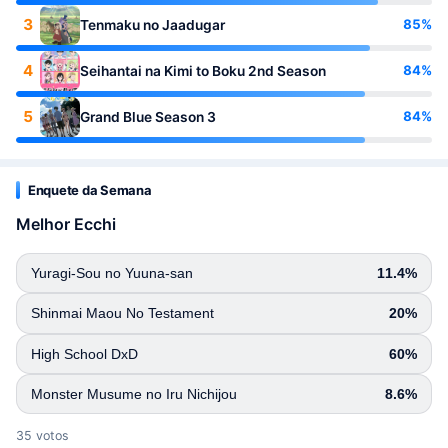
3
85%
Tenmaku no Jaadugar
4
84%
Seihantai na Kimi to Boku 2nd Season
5
84%
Grand Blue Season 3
Enquete da Semana
Melhor Ecchi
Yuragi-Sou no Yuuna-san
11.4%
Shinmai Maou No Testament
20%
High School DxD
60%
Monster Musume no Iru Nichijou
8.6%
35 votos