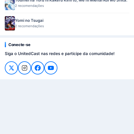
Toumei na Yoru ni Kakeru Kimi to, Me ni Mienai Koi wo Shita.
2 recomendações
Yomi no Tsugai
2 recomendações
Conecte-se
Siga o UnitedCast nas redes e participe da comunidade!