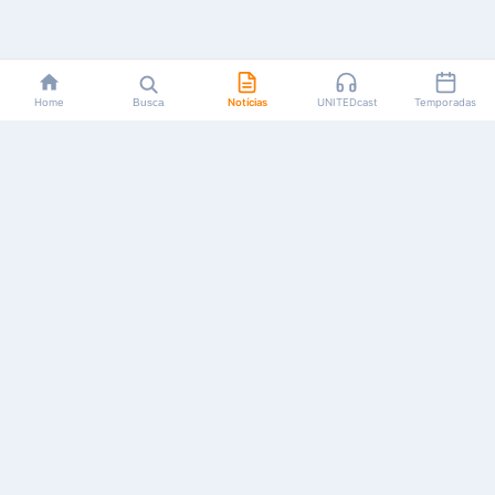
Home
Busca
Notícias
UNITEDcast
Temporadas
Notícias, reviews, guias e podcasts sobre o universo dos
animes!
Feito por fãs, para fãs.
NAVEGAÇÃO
CATEGORIAS
MAIS
Início
Animes
Sobre Nós