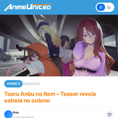
Claro
Escur
ANIMES
28/03/2026
Toaru Anbu no Item – Teaser revela
estreia no outono
Ana
2 min de leitura