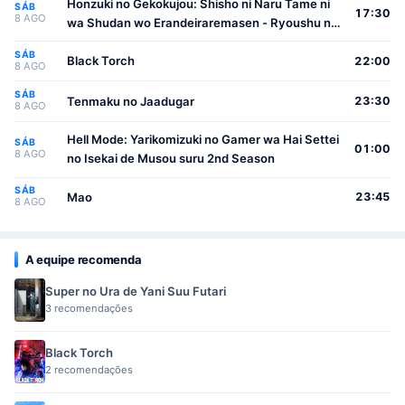
Honzuki no Gekokujou: Shisho ni Naru Tame ni
SÁB
17:30
8 AGO
wa Shudan wo Erandeiraremasen - Ryoushu no
Youjo
SÁB
Black Torch
22:00
8 AGO
SÁB
Tenmaku no Jaadugar
23:30
8 AGO
Hell Mode: Yarikomizuki no Gamer wa Hai Settei
SÁB
01:00
8 AGO
no Isekai de Musou suru 2nd Season
SÁB
Mao
23:45
8 AGO
A equipe recomenda
Super no Ura de Yani Suu Futari
3 recomendações
Black Torch
2 recomendações