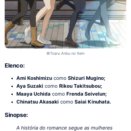
©Toaru Anbu no Item
Elenco:
Ami Koshimizu
como
Shizuri Mugino;
Aya Suzaki
como
Rikou Takitsubou;
Maaya Uchida
como
Frenda Seivelun;
Chinatsu Akasaki
como
Saiai Kinuhata.
Sinopse:
A história do romance segue as mulheres