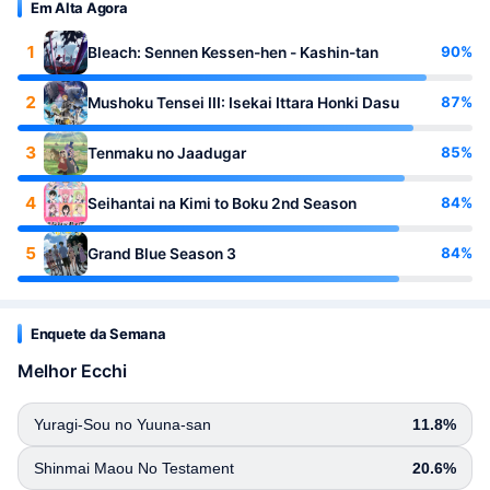
Em Alta Agora
1
90%
Bleach: Sennen Kessen-hen - Kashin-tan
2
87%
Mushoku Tensei III: Isekai Ittara Honki Dasu
3
85%
Tenmaku no Jaadugar
4
84%
Seihantai na Kimi to Boku 2nd Season
5
84%
Grand Blue Season 3
Enquete da Semana
Melhor Ecchi
Yuragi-Sou no Yuuna-san
11.8%
Shinmai Maou No Testament
20.6%