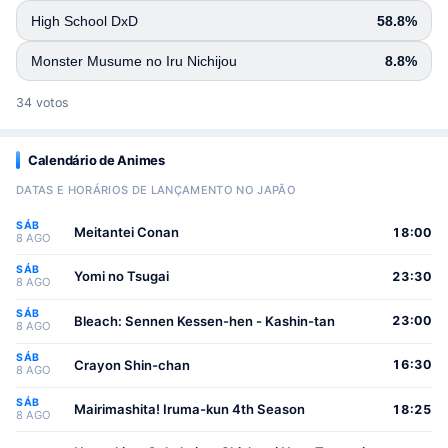
High School DxD
58.8%
Monster Musume no Iru Nichijou
8.8%
34 votos
Calendário de Animes
DATAS E HORÁRIOS DE LANÇAMENTO NO JAPÃO
SÁB
Meitantei Conan
18:00
8 AGO
SÁB
Yomi no Tsugai
23:30
8 AGO
SÁB
Bleach: Sennen Kessen-hen - Kashin-tan
23:00
8 AGO
SÁB
Crayon Shin-chan
16:30
8 AGO
SÁB
Mairimashita! Iruma-kun 4th Season
18:25
8 AGO