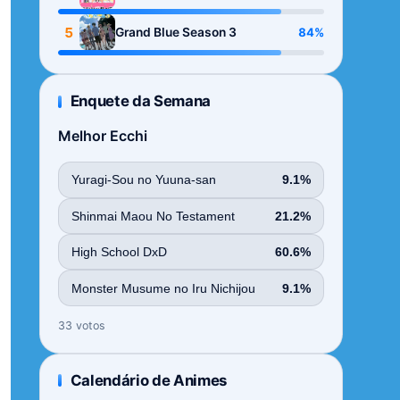
Season
5
84%
Grand Blue Season 3
Enquete da Semana
Melhor Ecchi
Yuragi-Sou no Yuuna-san
9.1%
Shinmai Maou No Testament
21.2%
High School DxD
60.6%
Monster Musume no Iru Nichijou
9.1%
33 votos
Calendário de Animes