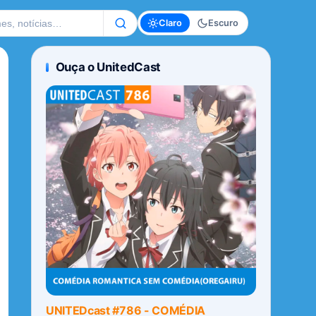
te
Claro
Escuro
Ouça o UnitedCast
UNITEDcast #786 - COMÉDIA