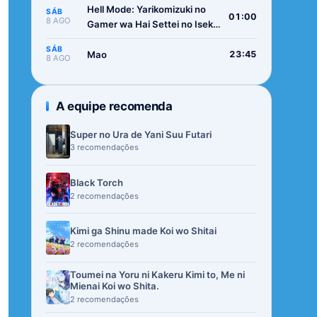
Hell Mode: Yarikomizuki no
SÁB
01:00
8 AGO
Gamer wa Hai Settei no Isekai
de Musou suru 2nd Season
SÁB
Mao
23:45
8 AGO
A equipe recomenda
Super no Ura de Yani Suu Futari
3 recomendações
Black Torch
2 recomendações
Kimi ga Shinu made Koi wo Shitai
2 recomendações
Toumei na Yoru ni Kakeru Kimi to, Me ni
Mienai Koi wo Shita.
2 recomendações