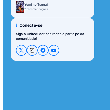
Yomi no Tsugai
2 recomendações
Conecte-se
Siga o UnitedCast nas redes e participe da
comunidade!