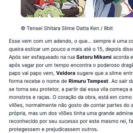
© Tensei Shitara Slime Datta Ken / 8bit
Esse vem com um adendo, o que… sempre é uma coisa
queira esticar um pouco a mais até o 15, depois diss
Após ser esfaqueado na rua
Satoru Mikami
acorda e
após vagar por um tempo encontra o poderoso dra
papo vai papo vem,
Veldora
sugere que a slime entre
forma recebe o nome de
Rimuru Tempest
. Ao sair 
se torna seu protetor, a partir dai essa vila começa 
monstros e raças. O coração da obra, está em como e
vilões, normalmente não gosto de contar partes do a
própria, mas um dos vilões tinha uma grande admiraçã
reconhecido por seu sucesso por este mesmo rei, 
protegessem e prejudicassem outros.