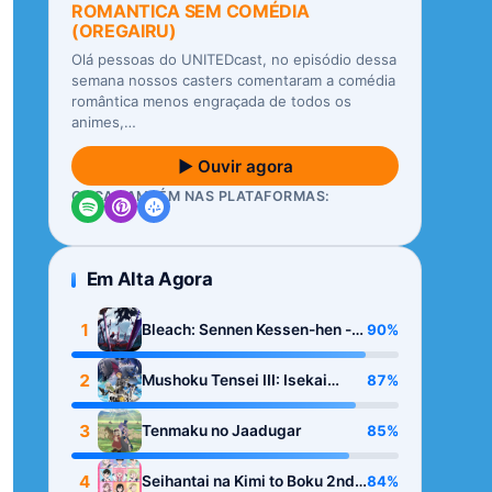
ROMANTICA SEM COMÉDIA
(OREGAIRU)
Olá pessoas do UNITEDcast, no episódio dessa
semana nossos casters comentaram a comédia
romântica menos engraçada de todos os
animes,…
▶ Ouvir agora
OUÇA TAMBÉM NAS PLATAFORMAS:
Em Alta Agora
1
90%
Bleach: Sennen Kessen-hen -
Kashin-tan
2
87%
Mushoku Tensei III: Isekai
Ittara Honki Dasu
3
85%
Tenmaku no Jaadugar
4
84%
Seihantai na Kimi to Boku 2nd