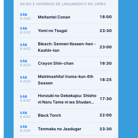
DATAS E HORÁRIOS DE LANÇAMENTO NO JAPÃO
SÁB
Meitantei Conan
18:00
8 AGO
SÁB
Yomi no Tsugai
23:30
8 AGO
Bleach: Sennen Kessen-hen -
SÁB
23:00
8 AGO
Kashin-tan
SÁB
Crayon Shin-chan
16:30
8 AGO
Mairimashita! Iruma-kun 4th
SÁB
18:25
8 AGO
Season
Honzuki no Gekokujou: Shisho
SÁB
17:30
8 AGO
ni Naru Tame ni wa Shudan
wo Erandeiraremasen -
SÁB
Ryoushu no Youjo
Black Torch
22:00
8 AGO
SÁB
Tenmaku no Jaadugar
23:30
8 AGO