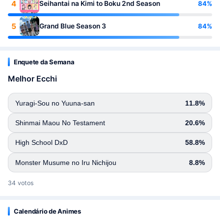
4
84%
Seihantai na Kimi to Boku 2nd Season
5
84%
Grand Blue Season 3
Enquete da Semana
Melhor Ecchi
Yuragi-Sou no Yuuna-san
11.8%
Shinmai Maou No Testament
20.6%
High School DxD
58.8%
Monster Musume no Iru Nichijou
8.8%
34 votos
Calendário de Animes