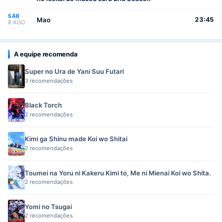
SÁB
Mao
23:45
8 AGO
A equipe recomenda
Super no Ura de Yani Suu Futari
3 recomendações
Black Torch
2 recomendações
Kimi ga Shinu made Koi wo Shitai
2 recomendações
Toumei na Yoru ni Kakeru Kimi to, Me ni Mienai Koi wo Shita.
2 recomendações
Yomi no Tsugai
2 recomendações