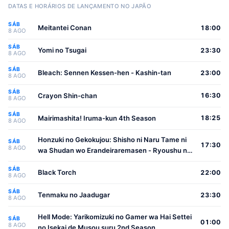
DATAS E HORÁRIOS DE LANÇAMENTO NO JAPÃO
SÁB
Meitantei Conan
18:00
8 AGO
SÁB
Yomi no Tsugai
23:30
8 AGO
SÁB
Bleach: Sennen Kessen-hen - Kashin-tan
23:00
8 AGO
SÁB
Crayon Shin-chan
16:30
8 AGO
SÁB
Mairimashita! Iruma-kun 4th Season
18:25
8 AGO
Honzuki no Gekokujou: Shisho ni Naru Tame ni
SÁB
17:30
8 AGO
wa Shudan wo Erandeiraremasen - Ryoushu no
Youjo
SÁB
Black Torch
22:00
8 AGO
SÁB
Tenmaku no Jaadugar
23:30
8 AGO
Hell Mode: Yarikomizuki no Gamer wa Hai Settei
SÁB
01:00
8 AGO
no Isekai de Musou suru 2nd Season