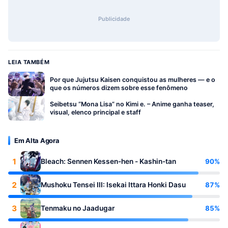
Publicidade
LEIA TAMBÉM
Por que Jujutsu Kaisen conquistou as mulheres — e o
que os números dizem sobre esse fenômeno
Seibetsu “Mona Lisa” no Kimi e. – Anime ganha teaser,
visual, elenco principal e staff
Em Alta Agora
1
90%
Bleach: Sennen Kessen-hen - Kashin-tan
2
87%
Mushoku Tensei III: Isekai Ittara Honki Dasu
3
85%
Tenmaku no Jaadugar