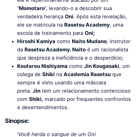
“
Momotaro
”, levando-o a descobrir sua
verdadeira herança
Oni
. Após esta revelação,
ele se matricula na
Rasetsu Academy
, uma
escola de treinamento para
Oni;
Hiroshi Kamiya
como
Naito Mudano
, instrutor
da
Rasetsu Academy. Naito
é um racionalista
que despreza a ineficiência e o desperdício;
Koutarou Nishiyama
como
Jin Kougasaki
, um
colega de
Shiki
na
Academia Rasetsu
que
sempre é visto usando uma máscara
preta.
Jin
tem um relacionamento contencioso
com
Shiki,
marcado por frequentes confrontos
e desentendimentos.
Sinopse:
‘Você herda o sangue de um Oni