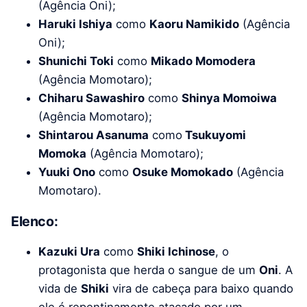
(Agência Oni);
Haruki Ishiya
como
Kaoru Namikido
(Agência
Oni);
Shunichi Toki
como
Mikado Momodera
(Agência Momotaro);
Chiharu Sawashiro
como
Shinya Momoiwa
(Agência Momotaro);
Shintarou Asanuma
como
Tsukuyomi
Momoka
(Agência Momotaro);
Yuuki Ono
como
Osuke Momokado
(Agência
Momotaro).
Elenco:
Kazuki Ura
como
Shiki Ichinose
, o
protagonista que herda o sangue de um
Oni
. A
vida de
Shiki
vira de cabeça para baixo quando
ele é repentinamente atacado por um