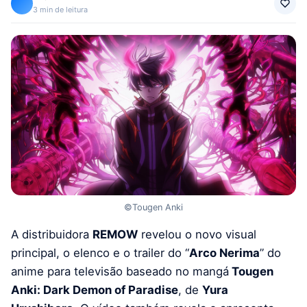
3 min de leitura
©Tougen Anki
A distribuidora
REMOW
revelou o novo visual
principal, o elenco e o trailer do “
Arco Nerima
” do
anime para televisão baseado no mangá
Tougen
Anki: Dark Demon of Paradise
, de
Yura