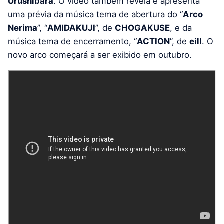
Urushibara
. O vídeo também revela e apresenta
uma prévia da música tema de abertura do “
Arco
Nerima
”, “
AMIDAKUJI
”, de
CHOGAKUSE
, e da
música tema de encerramento, “
ACTION
”, de
eill
. O
novo arco começará a ser exibido em outubro.