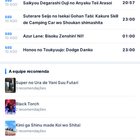
SEG
Saikyou Degarashi Ouji no Anyaku Teii Arasoi
20:57
10 AGO
Suterare Seijo no Isekai Gohan Tabi: Kakure Skill
SEG
23:00
10 AGO
de Camping Car wo Shoukan shimashita
SEG
Azur Lane: Bisoku Zenshin! Ni!!
01:00
10 AGO
SEG
Honoo no Toukyuujo: Dodge Danko
23:00
10 AGO
A equipe recomenda
Super no Ura de Yani Suu Futari
3 recomendações
Black Torch
2 recomendações
Kimi ga Shinu made Koi wo Shitai
2 recomendações