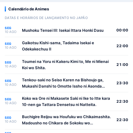
Calendário de Animes
DATAS E HORÁRIOS DE LANÇAMENTO NO JAPÃO
SEG
Mushoku Tensei III: Isekai Ittara Honki Dasu
00:00
10 AGO
Gaikotsu Kishi-sama, Tadaima Isekai e
SEG
22:00
10 AGO
Odekakechuu II
Toumei na Yoru ni Kakeru Kimi to, Me ni Mienai
SEG
21:00
10 AGO
Koi wo Shita.
Tenkou-saki no Seiso Karen na Bishoujo ga,
SEG
23:30
10 AGO
Mukashi Danshi to Omotte Issho ni Asonda
Osananajimi Datta Ken
Koko wa Ore ni Makasete Saki ni Ike to Itte kara
SEG
22:30
10 AGO
10-nen ga Tattara Densetsu ni Natteita.
Buchigire Reijou wa Houfuku wo Chikaimashita.
SEG
22:30
10 AGO
Madousho no Chikara de Sokoku wo
Tatakitsubushimasu