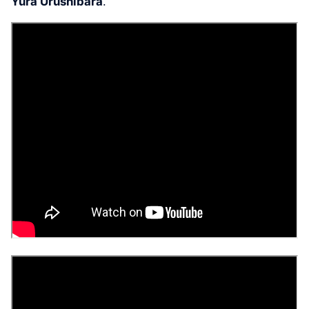
Yura Urushibara
.