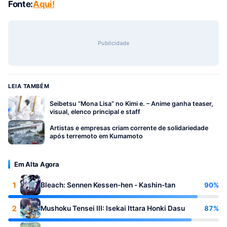
Fonte:
Aqui!
Publicidade
LEIA TAMBÉM
Seibetsu “Mona Lisa” no Kimi e. – Anime ganha teaser,
visual, elenco principal e staff
Artistas e empresas criam corrente de solidariedade
após terremoto em Kumamoto
Em Alta Agora
1
90%
Bleach: Sennen Kessen-hen - Kashin-tan
2
87%
Mushoku Tensei III: Isekai Ittara Honki Dasu