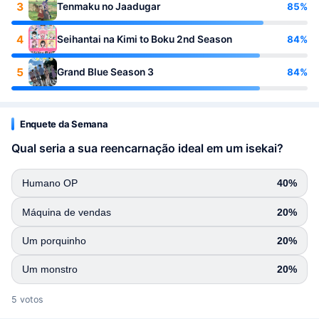
3
85%
Tenmaku no Jaadugar
4
84%
Seihantai na Kimi to Boku 2nd Season
5
84%
Grand Blue Season 3
Enquete da Semana
Qual seria a sua reencarnação ideal em um isekai?
Humano OP
40%
Máquina de vendas
20%
Um porquinho
20%
Um monstro
20%
5 votos