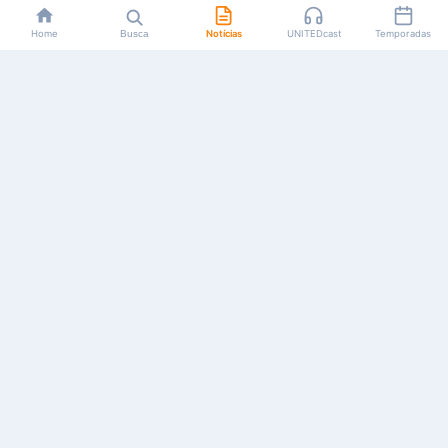
Home
Busca
Notícias
UNITEDcast
Temporadas
Notícias, reviews, guias e podcasts sobre o universo dos
animes!
Feito por fãs, para fãs.
NAVEGAÇÃO
CATEGORIAS
MAIS
Início
Animes
Sobre Nós
Notícias
Mangás
Anuncie
Artigos
Games
AYA