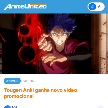
Claro
Escur
ANIMES
23/06/2025
Tougen Anki ganha novo vídeo
promocional
Ana