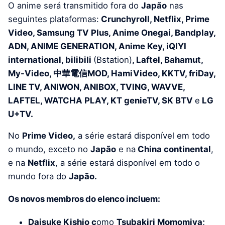
O anime será transmitido fora do
Japão
nas
seguintes plataformas:
Crunchyroll, Netflix, Prime
Video, Samsung TV Plus, Anime Onegai, Bandplay,
ADN, ANIME GENERATION, Anime Key, iQIYI
international, bilibili
(Bstation)
, Laftel, Bahamut,
My-Video, 中華電信MOD, HamiVideo, KKTV, friDay,
LINE TV, ANIWON, ANIBOX, TVING, WAVVE,
LAFTEL, WATCHA PLAY, KT genieTV, SK BTV
e
LG
U+TV.
No
Prime Video,
a série estará disponível em todo
o mundo, exceto no
Japão
e na
China continental
,
e na
Netflix
, a série estará disponível em todo o
mundo fora do
Japão.
Os novos membros do elenco incluem:
Daisuke Kishio c
omo
Tsubakiri Momomiya;