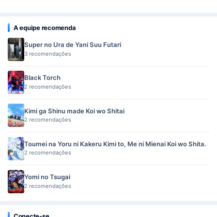
A equipe recomenda
Super no Ura de Yani Suu Futari
3 recomendações
Black Torch
2 recomendações
Kimi ga Shinu made Koi wo Shitai
2 recomendações
Toumei na Yoru ni Kakeru Kimi to, Me ni Mienai Koi wo Shita.
2 recomendações
Yomi no Tsugai
2 recomendações
Conecte-se