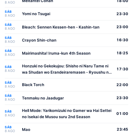
Meitantei Conan
18:00
8 AGO
SÁB
Yomi no Tsugai
23:30
8 AGO
SÁB
Bleach: Sennen Kessen-hen - Kashin-tan
23:00
8 AGO
SÁB
Crayon Shin-chan
16:30
8 AGO
SÁB
Mairimashita! Iruma-kun 4th Season
18:25
8 AGO
Honzuki no Gekokujou: Shisho ni Naru Tame ni
SÁB
17:30
8 AGO
wa Shudan wo Erandeiraremasen - Ryoushu no
Youjo
SÁB
Black Torch
22:00
8 AGO
SÁB
Tenmaku no Jaadugar
23:30
8 AGO
Hell Mode: Yarikomizuki no Gamer wa Hai Settei
SÁB
01:00
8 AGO
no Isekai de Musou suru 2nd Season
SÁB
Mao
23:45
8 AGO