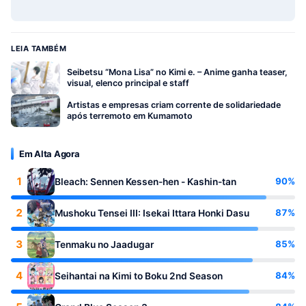
LEIA TAMBÉM
Seibetsu “Mona Lisa” no Kimi e. – Anime ganha teaser,
visual, elenco principal e staff
Artistas e empresas criam corrente de solidariedade
após terremoto em Kumamoto
Em Alta Agora
1
90%
Bleach: Sennen Kessen-hen - Kashin-tan
2
87%
Mushoku Tensei III: Isekai Ittara Honki Dasu
3
85%
Tenmaku no Jaadugar
4
84%
Seihantai na Kimi to Boku 2nd Season