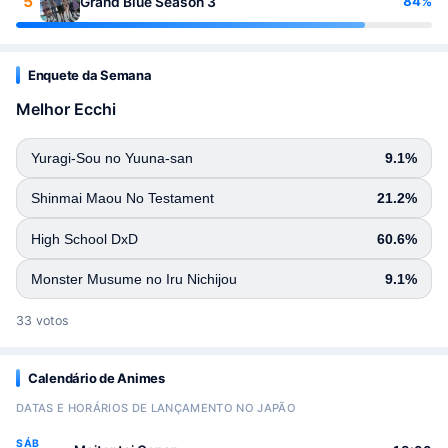
5
84%
Grand Blue Season 3
Enquete da Semana
Melhor Ecchi
Yuragi-Sou no Yuuna-san
9.1%
Shinmai Maou No Testament
21.2%
High School DxD
60.6%
Monster Musume no Iru Nichijou
9.1%
33 votos
Calendário de Animes
DATAS E HORÁRIOS DE LANÇAMENTO NO JAPÃO
SÁB