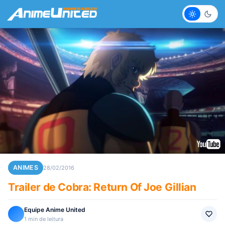
Claro
Escur
ANIMES
28/02/2016
Trailer de Cobra: Return Of Joe Gillian
Equipe Anime United
1 min de leitura