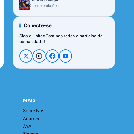
Yomi no Tsugai
2 recomendações
Conecte-se
Siga o UnitedCast nas redes e participe da
comunidade!
MAIS
Sobre Nós
Anuncie
AYA
Termos