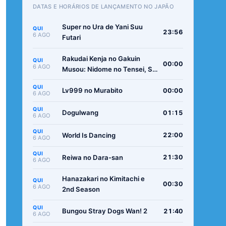
DATAS E HORÁRIOS DE LANÇAMENTO NO JAPÃO
Super no Ura de Yani Suu
QUI
23:56
6 AGO
Futari
Rakudai Kenja no Gakuin
QUI
00:00
6 AGO
Musou: Nidome no Tensei, S-
Rank Cheat Majutsushi
QUI
Boukenroku
Lv999 no Murabito
00:00
6 AGO
QUI
Dogulwang
01:15
6 AGO
QUI
World Is Dancing
22:00
6 AGO
QUI
Reiwa no Dara-san
21:30
6 AGO
Hanazakari no Kimitachi e
QUI
00:30
6 AGO
2nd Season
QUI
Bungou Stray Dogs Wan! 2
21:40
6 AGO