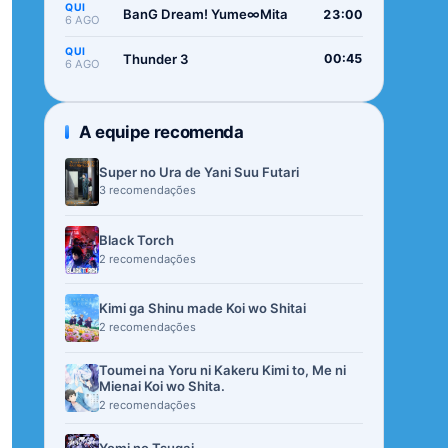
QUI
BanG Dream! Yume∞Mita
23:00
6 AGO
QUI
Thunder 3
00:45
6 AGO
A equipe recomenda
Super no Ura de Yani Suu Futari
3 recomendações
Black Torch
2 recomendações
Kimi ga Shinu made Koi wo Shitai
2 recomendações
Toumei na Yoru ni Kakeru Kimi to, Me ni
Mienai Koi wo Shita.
2 recomendações