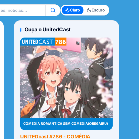
te
Claro
Escuro
Ouça o UnitedCast
UNITEDcast #786 - COMÉDIA