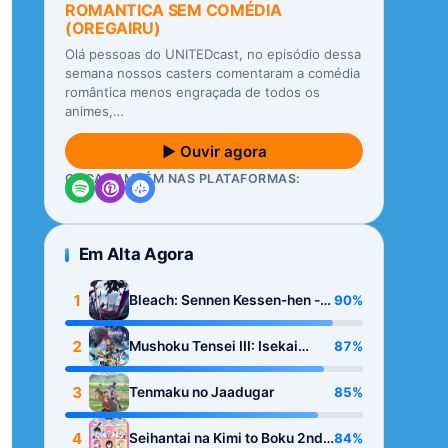
ROMANTICA SEM COMÉDIA
(OREGAIRU)
Olá pessoas do UNITEDcast, no episódio dessa
semana nossos casters comentaram a comédia
romântica menos engraçada de todos os
animes,…
▶ Ouvir agora
OUÇA TAMBÉM NAS PLATAFORMAS:
Em Alta Agora
1
90%
Bleach: Sennen Kessen-hen -
Kashin-tan
2
87%
Mushoku Tensei III: Isekai
Ittara Honki Dasu
3
85%
Tenmaku no Jaadugar
4
84%
Seihantai na Kimi to Boku 2nd