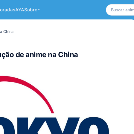
Buscar no si
oradas
AYA
Sobre
a China
ução de anime na China