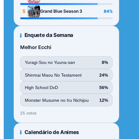
Season
5
84%
Grand Blue Season 3
Enquete da Semana
Melhor Ecchi
Yuragi-Sou no Yuuna-san
8%
Shinmai Maou No Testament
24%
High School DxD
56%
Monster Musume no Iru Nichijou
12%
25 votos
Calendário de Animes