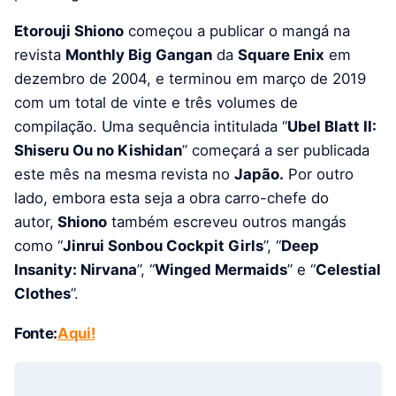
Etorouji Shiono
começou a publicar o mangá na
revista
Monthly Big Gangan
da
Square Enix
em
dezembro de 2004, e terminou em março de 2019
com um total de vinte e três volumes de
compilação. Uma sequência intitulada “
Ubel Blatt II:
Shiseru Ou no Kishidan
” começará a ser publicada
este mês na mesma revista no
Japão.
Por outro
lado, embora esta seja a obra carro-chefe do
autor,
Shiono
também escreveu outros mangás
como “
Jinrui Sonbou Cockpit Girls
”, “
Deep
Insanity: Nirvana
”, “
Winged Mermaids
” e “
Celestial
Clothes
”.
Fonte:
Aqui!