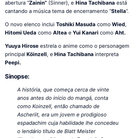
abertura “
Zainin”
(Sinner), e
Hina Tachibana
está
cantando a música tema de encerramento “
Stella
”.
O novo elenco inclui
Toshiki Masuda
como
Wied
,
Hitomi Ueda
como
Altea
e
Yui Kanari
como
Aht.
Yuuya Hirose
estrela o anime como o personagem
principal
Köinzell
, e
Hina Tachibana
interpreta
Peepi.
Sinopse:
A história, que começa cerca de vinte
anos antes do início do mangá, conta
como Koinzell, então chamado de
Ascheriit, era um jovem e prodigioso
espadachim cuja habilidade lhe concedeu
o lendário título de Blatt Meister