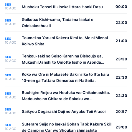
SEG
Mushoku Tensei III: Isekai Ittara Honki Dasu
00:00
10 AGO
Gaikotsu Kishi-sama, Tadaima Isekai e
SEG
22:00
10 AGO
Odekakechuu II
Toumei na Yoru ni Kakeru Kimi to, Me ni Mienai
SEG
21:00
10 AGO
Koi wo Shita.
Tenkou-saki no Seiso Karen na Bishoujo ga,
SEG
23:30
10 AGO
Mukashi Danshi to Omotte Issho ni Asonda
Osananajimi Datta Ken
Koko wa Ore ni Makasete Saki ni Ike to Itte kara
SEG
22:30
10 AGO
10-nen ga Tattara Densetsu ni Natteita.
Buchigire Reijou wa Houfuku wo Chikaimashita.
SEG
22:30
10 AGO
Madousho no Chikara de Sokoku wo
Tatakitsubushimasu
SEG
Saikyou Degarashi Ouji no Anyaku Teii Arasoi
20:57
10 AGO
Suterare Seijo no Isekai Gohan Tabi: Kakure Skill
SEG
23:00
10 AGO
de Camping Car wo Shoukan shimashita