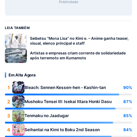
Publicidade
LEIA TAMBÉM
Seibetsu “Mona Lisa” no Kimi e. – Anime ganha teaser,
visual, elenco principal e staff
Artistas e empresas criam corrente de solidariedade
após terremoto em Kumamoto
Em Alta Agora
1
90%
Bleach: Sennen Kessen-hen - Kashin-tan
2
87%
Mushoku Tensei III: Isekai Ittara Honki Dasu
3
85%
Tenmaku no Jaadugar
4
84%
Seihantai na Kimi to Boku 2nd Season