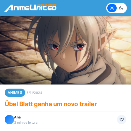
Claro
Escur
ANIMES
15/11/2024
Übel Blatt ganha um novo trailer
Ana
3 min de leitura