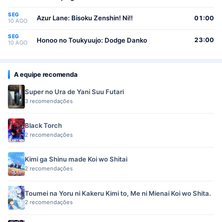
SEG
Azur Lane: Bisoku Zenshin! Ni!!
01:00
10 AGO
SEG
Honoo no Toukyuujo: Dodge Danko
23:00
10 AGO
A equipe recomenda
Super no Ura de Yani Suu Futari
3 recomendações
Black Torch
2 recomendações
Kimi ga Shinu made Koi wo Shitai
2 recomendações
Toumei na Yoru ni Kakeru Kimi to, Me ni Mienai Koi wo Shita.
2 recomendações