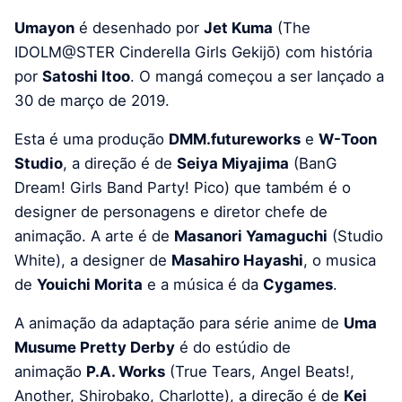
Umayon
é desenhado por
Jet Kuma
(The
IDOLM@STER Cinderella Girls Gekijō) com história
por
Satoshi Itoo
. O mangá começou a ser lançado a
30 de março de 2019.
Esta é uma produção
DMM.futureworks
e
W-Toon
Studio
, a direção é de
Seiya Miyajima
(BanG
Dream! Girls Band Party! Pico) que também é o
designer de personagens e diretor chefe de
animação. A arte é de
Masanori Yamaguchi
(Studio
White), a designer de
Masahiro Hayashi
, o musica
de
Youichi Morita
e a música é da
Cygames
.
A animação da adaptação para série anime de
Uma
Musume Pretty Derby
é do estúdio de
animação
P.A. Works
(True Tears, Angel Beats!,
Another, Shirobako, Charlotte), a direção é de
Kei