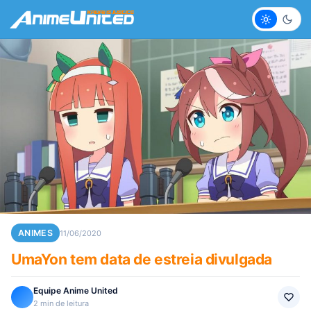
Claro
Escur
ANIMES
11/06/2020
UmaYon tem data de estreia divulgada
Equipe Anime United
2 min de leitura