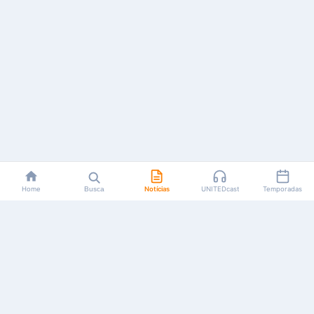
Home
Busca
Notícias
UNITEDcast
Temporadas
Notícias, reviews, guias e podcasts sobre o universo dos