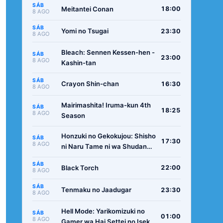
SÁB
Meitantei Conan
18:00
8 AGO
SÁB
Yomi no Tsugai
23:30
8 AGO
Bleach: Sennen Kessen-hen -
SÁB
23:00
8 AGO
Kashin-tan
SÁB
Crayon Shin-chan
16:30
8 AGO
Mairimashita! Iruma-kun 4th
SÁB
18:25
8 AGO
Season
Honzuki no Gekokujou: Shisho
SÁB
17:30
8 AGO
ni Naru Tame ni wa Shudan
wo Erandeiraremasen -
SÁB
Ryoushu no Youjo
Black Torch
22:00
8 AGO
SÁB
Tenmaku no Jaadugar
23:30
8 AGO
Hell Mode: Yarikomizuki no
SÁB
01:00
8 AGO
Gamer wa Hai Settei no Isekai