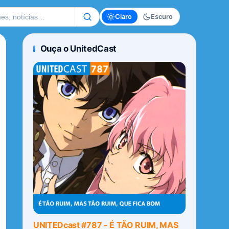
te
Claro
Escuro
Ouça o UnitedCast
UNITEDcast #787 - É TÃO RUIM, MAS