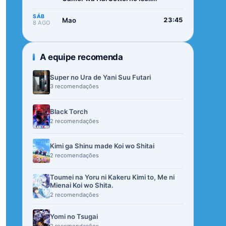
de Musou suru 2nd Season
SÁB
Mao
23:45
8 AGO
A equipe recomenda
Super no Ura de Yani Suu Futari
3 recomendações
Black Torch
2 recomendações
Kimi ga Shinu made Koi wo Shitai
2 recomendações
Toumei na Yoru ni Kakeru Kimi to, Me ni
Mienai Koi wo Shita.
2 recomendações
Yomi no Tsugai
2 recomendações