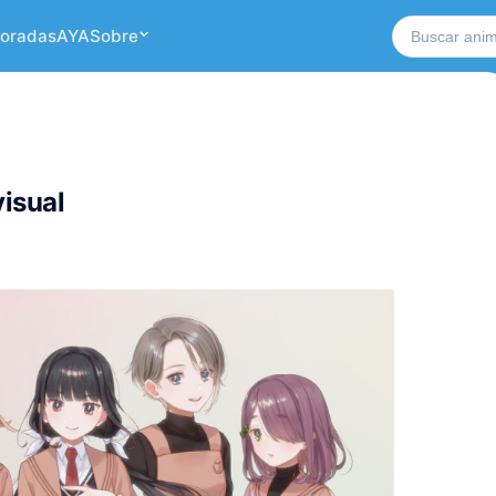
Buscar no si
oradas
AYA
Sobre
visual