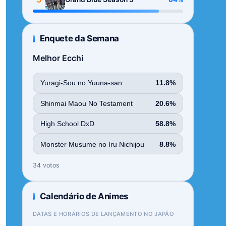
Enquete da Semana
Melhor Ecchi
Yuragi-Sou no Yuuna-san
11.8%
Shinmai Maou No Testament
20.6%
High School DxD
58.8%
Monster Musume no Iru Nichijou
8.8%
34 votos
Calendário de Animes
DATAS E HORÁRIOS DE LANÇAMENTO NO JAPÃO