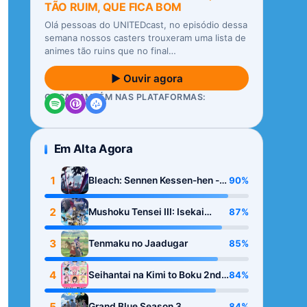
TÃO RUIM, QUE FICA BOM
Olá pessoas do UNITEDcast, no episódio dessa
semana nossos casters trouxeram uma lista de
animes tão ruins que no final…
▶ Ouvir agora
OUÇA TAMBÉM NAS PLATAFORMAS:
Em Alta Agora
1
90%
Bleach: Sennen Kessen-hen -
Kashin-tan
2
87%
Mushoku Tensei III: Isekai
Ittara Honki Dasu
3
85%
Tenmaku no Jaadugar
4
84%
Seihantai na Kimi to Boku 2nd
Season
5
84%
Grand Blue Season 3