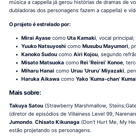
música a cappella já gerou histórias de dramas de vo
dubladoras dos personagens fazem a cappella) e ví
O projeto é estrelado por:
Mirai Ayase
como
Uta Kamaki
, vocal principal;
Yuuko Natsuyoshi
como
Musubu Mayumori
, p
Kanoko Sudou
como
Airi Kojou
, segundo refrã
Misato Matsuoka
como
Rei ‘Reirei’ Konoe
, terc
Miharu Hanai
como
Uruu ‘Ururu’ Miyazaki
, pe
Haruka Aikawa
como
Yako ‘Kuma-chan’ Kuma
Mais sobre:
Takuya Satou
(Strawberry Marshmallow, Steins;Gate)
(diretor de episódios de Villainess Level 99, Narenare
Jumondo
.
Chisato Kikunaga
(Don’t Hurt Me, My Hea
estão projetando os personagens.