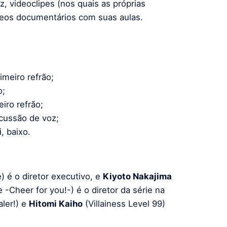
z, videoclipes (nos quais as próprias
deos documentários com suas aulas.
rimeiro refrão;
o;
eiro refrão;
rcussão de voz;
i
, baixo.
 é o diretor executivo, e
Kiyoto Nakajima
 -Cheer for you!-) é o diretor da série na
ler!) e
Hitomi Kaiho
(Villainess Level 99)