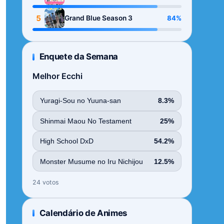
Season
5
84%
Grand Blue Season 3
Enquete da Semana
Melhor Ecchi
Yuragi-Sou no Yuuna-san
8.3%
Shinmai Maou No Testament
25%
High School DxD
54.2%
Monster Musume no Iru Nichijou
12.5%
24 votos
Calendário de Animes