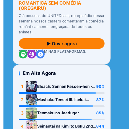
ROMANTICA SEM COMÉDIA
(OREGAIRU)
Olá pessoas do UNITEDcast, no episódio dessa
semana nossos casters comentaram a comédia
romântica menos engraçada de todos os
animes,…
▶ Ouvir agora
OUÇA TAMBÉM NAS PLATAFORMAS:
Em Alta Agora
1
90%
Bleach: Sennen Kessen-hen -
Kashin-tan
2
87%
Mushoku Tensei III: Isekai
Ittara Honki Dasu
3
85%
Tenmaku no Jaadugar
4
84%
Seihantai na Kimi to Boku 2nd