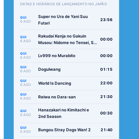
DATAS E HORÁRIOS DE LANÇAMENTO NO JAPÃO
Super no Ura de Yani Suu
QUI
23:56
6 AGO
Futari
Rakudai Kenja no Gakuin
QUI
00:00
6 AGO
Musou: Nidome no Tensei, S-
Rank Cheat Majutsushi
QUI
Boukenroku
Lv999 no Murabito
00:00
6 AGO
QUI
Dogulwang
01:15
6 AGO
QUI
World Is Dancing
22:00
6 AGO
QUI
Reiwa no Dara-san
21:30
6 AGO
Hanazakari no Kimitachi e
QUI
00:30
6 AGO
2nd Season
QUI
Bungou Stray Dogs Wan! 2
21:40
6 AGO