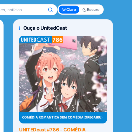
te
Claro
Escuro
Ouça o UnitedCast
UNITEDcast #786 - COMÉDIA