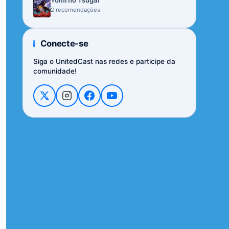
Yomi no Tsugai
2 recomendações
Conecte-se
Siga o UnitedCast nas redes e participe da
comunidade!