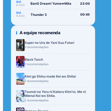
QUI
BanG Dream! Yume∞Mita
23:00
6 AGO
QUI
Thunder 3
00:45
6 AGO
A equipe recomenda
Super no Ura de Yani Suu Futari
3 recomendações
Black Torch
2 recomendações
Kimi ga Shinu made Koi wo Shitai
2 recomendações
Toumei na Yoru ni Kakeru Kimi to, Me ni
Mienai Koi wo Shita.
2 recomendações