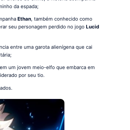
minho da espada;
mpanha
Ethan
, também conhecido como
perar seu personagem perdido no jogo
Lucid
ncia entre uma garota alienígena que cai
tária;
oca em um jovem meio-elfo que embarca em
iderado por seu tio.
gados.