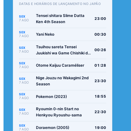
DATAS E HORÁRIOS DE LANÇAMENTO NO JAPÃO
Tensei shitara Slime Datta
SEX
23:00
7 AGO
Ken 4th Season
SEX
Yani Neko
00:30
7 AGO
Tsuihou sareta Tensei
SEX
00:26
7 AGO
Juukishi wa Game Chishiki de
Musou suru
SEX
Otome Kaijuu Caraméliser
01:28
7 AGO
Nige Jouzu no Wakagimi 2nd
SEX
23:30
7 AGO
Season
SEX
Pokemon (2023)
18:55
7 AGO
Ryoumin 0-nin Start no
SEX
22:30
7 AGO
Henkyou Ryoushu-sama
SEX
Doraemon (2005)
19:00
7 AGO