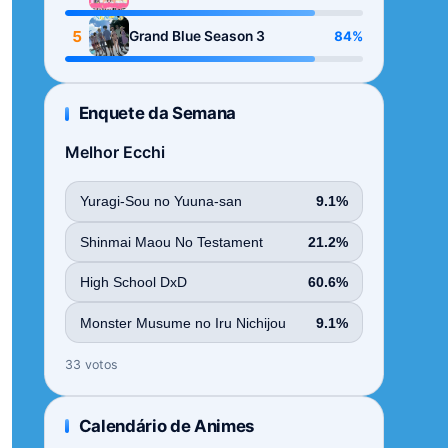
Season
5
84%
Grand Blue Season 3
Enquete da Semana
Melhor Ecchi
Yuragi-Sou no Yuuna-san
9.1%
Shinmai Maou No Testament
21.2%
High School DxD
60.6%
Monster Musume no Iru Nichijou
9.1%
33 votos
Calendário de Animes