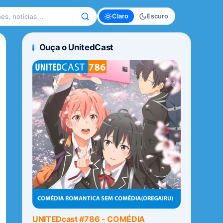
te
Claro
Escuro
Ouça o UnitedCast
UNITEDcast #786 - COMÉDIA