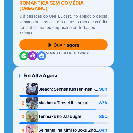
ROMANTICA SEM COMÉDIA
(OREGAIRU)
Olá pessoas do UNITEDcast, no episódio dessa
semana nossos casters comentaram a comédia
romântica menos engraçada de todos os
animes,…
▶ Ouvir agora
OUÇA TAMBÉM NAS PLATAFORMAS:
Em Alta Agora
1
90%
Bleach: Sennen Kessen-hen -
Kashin-tan
2
87%
Mushoku Tensei III: Isekai
Ittara Honki Dasu
3
85%
Tenmaku no Jaadugar
4
84%
Seihantai na Kimi to Boku 2nd