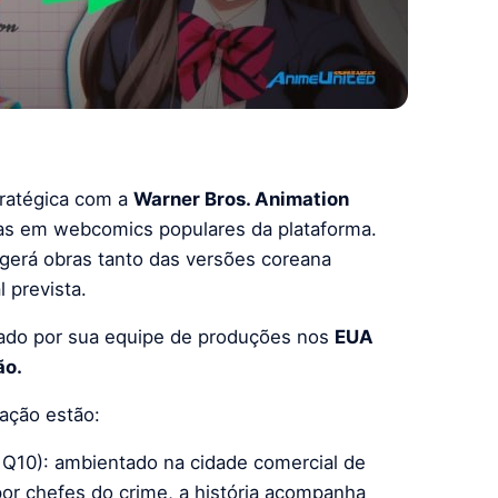
tratégica com a
Warner Bros. Animation
as em webcomics populares da plataforma.
ngerá obras tanto das versões coreana
l prevista.
iado por sua equipe de produções nos
EUA
ão.
ração estão:
 Q10): ambientado na cidade comercial de
or chefes do crime, a história acompanha