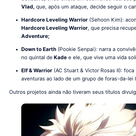
Vlad,
que, após um ataque, decide seguir o ca
Hardcore Leveling Warrior
(Sehoon Kim): aco
Hardcore Leveling Warrior
, que precisa recu
Adventure;
Down to Earth
(Pookie Senpai): narra a convivê
no quintal de
Kade
e ele, que vive uma vida soli
Elf & Warrior
(AC Stuart & Victor Rosas II): f
aventuras ao lado de um grupo de foras-da-lei l
Outros projetos ainda não tiveram seus títulos divul