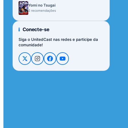
Yomi no Tsugai
2 recomendações
Conecte-se
Siga o UnitedCast nas redes e participe da
comunidade!