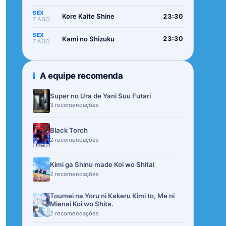
SEX
Kore Kaite Shine
23:30
7 AGO
SEX
Kami no Shizuku
23:30
7 AGO
A equipe recomenda
Super no Ura de Yani Suu Futari
3 recomendações
Black Torch
2 recomendações
Kimi ga Shinu made Koi wo Shitai
2 recomendações
Toumei na Yoru ni Kakeru Kimi to, Me ni
Mienai Koi wo Shita.
2 recomendações