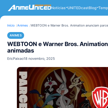
Notícias
UNITEDcast
Blog
Temp
Início
Animes
WEBTOON e Warner Bros. Animation anunciam parcer
ANIMES
WEBTOON e Warner Bros. Animation a
animadas
EricPaixao
18 novembro, 2025