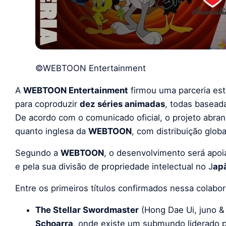
©WEBTOON Entertainment
A
WEBTOON Entertainment
firmou uma parceria es
para coproduzir
dez séries animadas
, todas basead
De acordo com o comunicado oficial, o projeto abra
quanto inglesa da
WEBTOON
, com distribuição globa
Segundo a
WEBTOON
, o desenvolvimento será apo
e pela sua divisão de propriedade intelectual no J
ap
Entre os primeiros títulos confirmados nessa colabo
The Stellar Swordmaster
(Hong Dae Ui, juno &
Schoarra
, onde existe um submundo liderado p