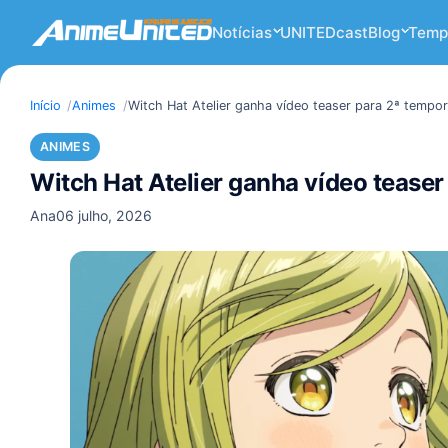
Notícias
UNITEDcast
Blog
Temp
Início
Animes
Witch Hat Atelier ganha vídeo teaser para 2ª tempo
ANIMES
Witch Hat Atelier ganha vídeo tease
Ana
06 julho, 2026