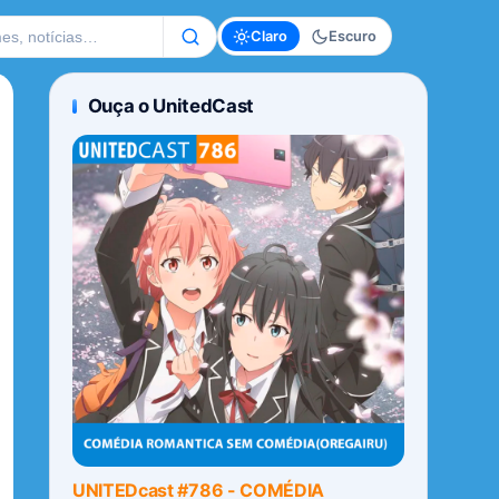
te
Claro
Escuro
Ouça o UnitedCast
UNITEDcast #786 - COMÉDIA