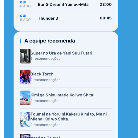
QUI
BanG Dream! Yume∞Mita
23:00
6 AGO
QUI
Thunder 3
00:45
6 AGO
A equipe recomenda
Super no Ura de Yani Suu Futari
3 recomendações
Black Torch
2 recomendações
Kimi ga Shinu made Koi wo Shitai
2 recomendações
Toumei na Yoru ni Kakeru Kimi to, Me ni
Mienai Koi wo Shita.
2 recomendações