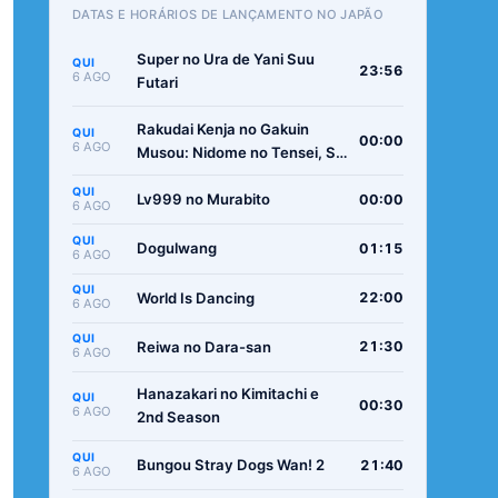
DATAS E HORÁRIOS DE LANÇAMENTO NO JAPÃO
Super no Ura de Yani Suu
QUI
23:56
6 AGO
Futari
Rakudai Kenja no Gakuin
QUI
00:00
6 AGO
Musou: Nidome no Tensei, S-
Rank Cheat Majutsushi
QUI
Boukenroku
Lv999 no Murabito
00:00
6 AGO
QUI
Dogulwang
01:15
6 AGO
QUI
World Is Dancing
22:00
6 AGO
QUI
Reiwa no Dara-san
21:30
6 AGO
Hanazakari no Kimitachi e
QUI
00:30
6 AGO
2nd Season
QUI
Bungou Stray Dogs Wan! 2
21:40
6 AGO