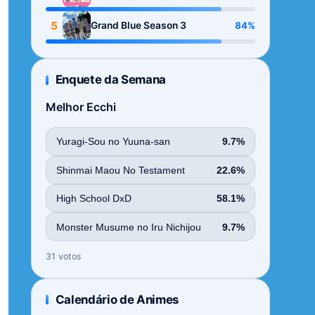
Season
5
84%
Grand Blue Season 3
Enquete da Semana
Melhor Ecchi
Yuragi-Sou no Yuuna-san
9.7%
Shinmai Maou No Testament
22.6%
High School DxD
58.1%
Monster Musume no Iru Nichijou
9.7%
31 votos
Calendário de Animes