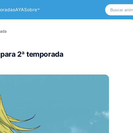
Buscar no si
oradas
AYA
Sobre
rada
r para 2ª temporada