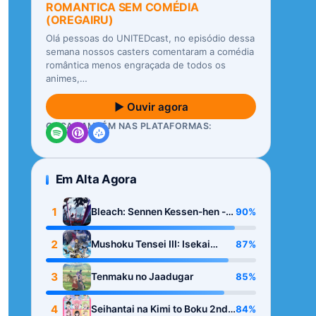
ROMANTICA SEM COMÉDIA
(OREGAIRU)
Olá pessoas do UNITEDcast, no episódio dessa
semana nossos casters comentaram a comédia
romântica menos engraçada de todos os
animes,…
▶ Ouvir agora
OUÇA TAMBÉM NAS PLATAFORMAS:
Em Alta Agora
1
90%
Bleach: Sennen Kessen-hen -
Kashin-tan
2
87%
Mushoku Tensei III: Isekai
Ittara Honki Dasu
3
85%
Tenmaku no Jaadugar
4
84%
Seihantai na Kimi to Boku 2nd