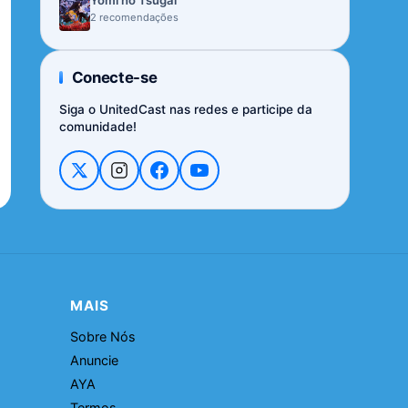
Yomi no Tsugai
2 recomendações
Conecte-se
Siga o UnitedCast nas redes e participe da
comunidade!
MAIS
Sobre Nós
Anuncie
AYA
Termos