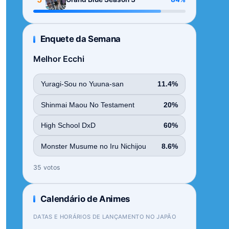
Enquete da Semana
Melhor Ecchi
Yuragi-Sou no Yuuna-san
11.4%
Shinmai Maou No Testament
20%
High School DxD
60%
Monster Musume no Iru Nichijou
8.6%
35 votos
Calendário de Animes
DATAS E HORÁRIOS DE LANÇAMENTO NO JAPÃO