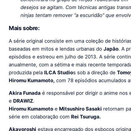
desejos se agitam. Com técnicas antigas trans
ninjas tentam remover “a escuridão” que envolv
Mais sobre:
A série original consiste em uma coleção de históri
baseadas em mitos e lendas urbanas do
Japão
. A p
episódios e estreou em julho de 2013. A série cont
anualmente, com a sétima e mais recente temporada
produzida pela
ILCA Studio
s sob a direção de
Tomo
Hiromu Kumamoto,
com 78 episódios acumulados a
Akira Funada
é responsável por dirigir o anime nos
e
DRAWIZ
.
Hiromu Kumamoto
e
Mitsushiro Sasaki
retornam par
série em colaboração com
Rei Tsuruga.
Akayoroshi
estava encarregado dos esboços origin