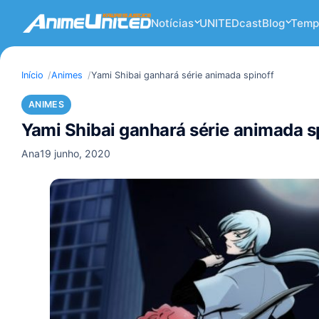
Notícias
UNITEDcast
Blog
Temp
Início
Animes
Yami Shibai ganhará série animada spinoff
ANIMES
Yami Shibai ganhará série animada s
Ana
19 junho, 2020