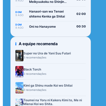
9 AGO
Meikyuukoku no Shinjin
Tansakusha
Hanaori-san wa Tensei
DOM
02:00
9 AGO
shitemo Kenka ga Shitai
DOM
Oni no Hanayome
00:30
9 AGO
A equipe recomenda
Super no Ura de Yani Suu Futari
3 recomendações
Black Torch
2 recomendações
Kimi ga Shinu made Koi wo Shitai
2 recomendações
Toumei na Yoru ni Kakeru Kimi to, Me ni
Mienai Koi wo Shita.