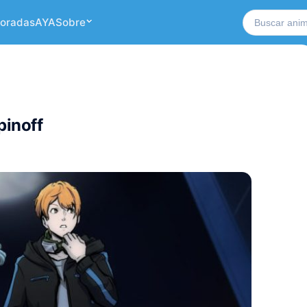
Buscar no si
oradas
AYA
Sobre
pinoff