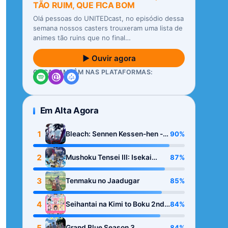
TÃO RUIM, QUE FICA BOM
Olá pessoas do UNITEDcast, no episódio dessa
semana nossos casters trouxeram uma lista de
animes tão ruins que no final…
▶ Ouvir agora
OUÇA TAMBÉM NAS PLATAFORMAS:
Em Alta Agora
1
90%
Bleach: Sennen Kessen-hen -
Kashin-tan
2
87%
Mushoku Tensei III: Isekai
Ittara Honki Dasu
3
85%
Tenmaku no Jaadugar
4
84%
Seihantai na Kimi to Boku 2nd
Season
5
84%
Grand Blue Season 3