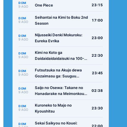
DOM
One Piece
23:15
9 AGO
Seihantai na Kimi to Boku 2nd
DOM
17:00
9 AGO
Season
Nijusseiki Denki Mokuroku:
DOM
23:00
9 AGO
Eureka Evrika
Kimi no Koto ga
DOM
22:30
9 AGO
Daidaidaidaidaisuki na 100-
nin no Kanojo 3rd Season
Futsutsuka na Akujo dewa
DOM
23:45
9 AGO
Gozaimasu ga: Suuguu
Chouso Torikae Den
Saijo no Osewa: Takane no
DOM
02:38
9 AGO
Hanadarake na Meimonkou
de, Gakuin Ichi no Ojousama
Kuroneko to Majo no
(Seikatsu Nouryoku Kaimu)
DOM
23:30
9 AGO
Kyoushitsu
wo Kagenagara Osewa suru
Koto ni Narimashita
Sekai Saikyou no Kouei:
DOM
22:00