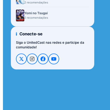
2 recomendações
Yomi no Tsugai
2 recomendações
Conecte-se
Siga o UnitedCast nas redes e participe da
comunidade!