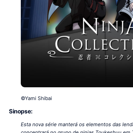
©Yami Shibai
Sinopse:
Esta nova série manterá os elementos das lend
concentrará no grupo de ninjas Toukeshuu em 