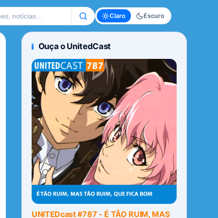
te
Claro
Escuro
Ouça o UnitedCast
UNITEDcast #787 - É TÃO RUIM, MAS