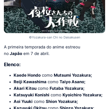
©Yozakura-san Chi no Daisakusen
A primeira temporada do anime estreou
no
Japão
em 7 de abril.
Elenco:
Kaede Hondo
como
Mutsumi Yozakura;
Reiji Kawashima
como
Taiyo Asano;
Akari Kitou
como
Futaba Yozakura;
Katsuyuki Konishi
como
Kyoichiro Yozakura;
Aoi Yuuki
como
Shion Yozakura;
Kazuyuki Okitsu
como
Shinzo Yozakura;