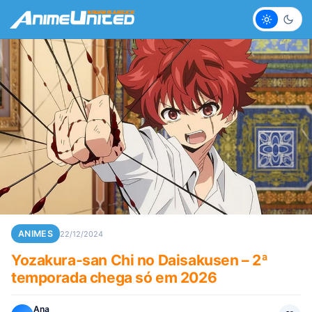
Claro
Escur
ANIMES
22/12/2024
Yozakura-san Chi no Daisakusen – 2ª
temporada chega só em 2026
Ana