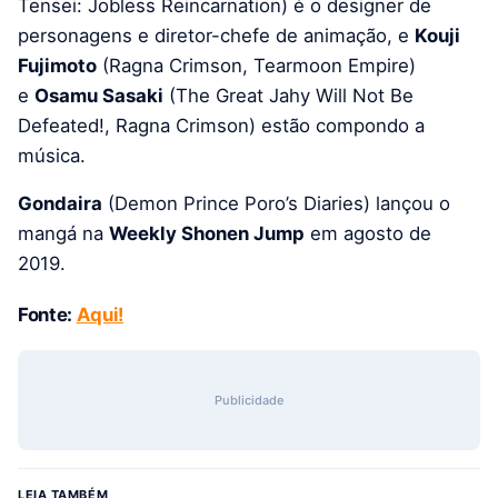
Tensei: Jobless Reincarnation) é o designer de
personagens e diretor-chefe de animação, e
Kouji
Fujimoto
(Ragna Crimson, Tearmoon Empire)
e
Osamu Sasaki
(The Great Jahy Will Not Be
Defeated!, Ragna Crimson) estão compondo a
música.
Gondaira
(Demon Prince Poro’s Diaries) lançou o
mangá na
Weekly Shonen Jump
em agosto de
2019.
Fonte:
Aqui!
Publicidade
LEIA TAMBÉM