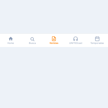
Home
Busca
Notícias
UNITEDcast
Temporadas
Notícias, reviews, guias e podcasts sobre o universo dos
animes!
Feito por fãs, para fãs.