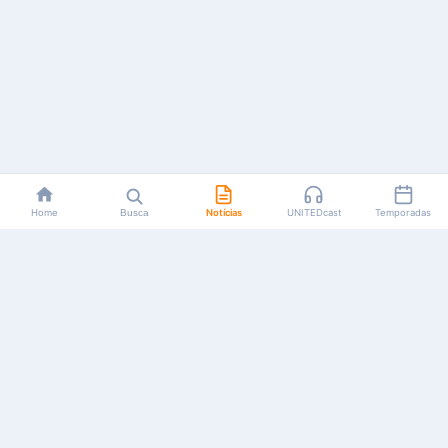
Home
Busca
Notícias
UNITEDcast
Temporadas
Notícias, reviews, guias e podcasts sobre o universo dos
animes!
Feito por fãs, para fãs.