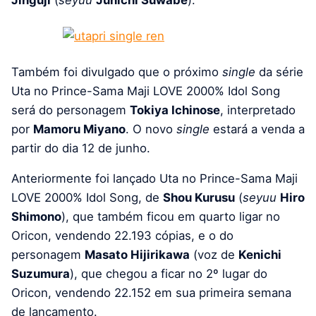
Jinguji
(
seyuu
Junichi Suwabe
).
Também foi divulgado que o próximo
single
da série
Uta no Prince-Sama Maji LOVE 2000% Idol Song
será do personagem
Tokiya Ichinose
, interpretado
por
Mamoru Miyano
. O novo
single
estará a venda a
partir do dia 12 de junho.
Anteriormente foi lançado Uta no Prince-Sama Maji
LOVE 2000% Idol Song, de
Shou Kurusu
(
seyuu
Hiro
Shimono
), que também ficou em quarto ligar no
Oricon, vendendo 22.193 cópias, e o do
personagem
Masato Hijirikawa
(voz de
Kenichi
Suzumura
), que chegou a ficar no 2º lugar do
Oricon, vendendo 22.152 em sua primeira semana
de lançamento.