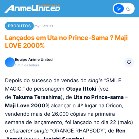
Claro
Escur
PRODUTOS
25/05/2013
Lançados em Uta no Prince-Sama ? Maji
LOVE 2000%
Equipe Anime United
1 min de leitura
Depois do sucesso de vendas do
single
“SMILE
MAGIC,” do personagem
Otoya Ittoki
(voz
de
Takuma Terashima
), de
Uta no Prince-sama –
Maji Love 2000%
alcançar o 4º lugar na Oricon,
vendendo mais de 26.000 cópias na primeira
semana de lançamento, foi lançado no dia 22 (maio)
o
character
single
“ORANGE RHAPSODY”, de
Ren