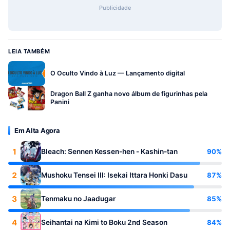
Publicidade
LEIA TAMBÉM
O Oculto Vindo à Luz — Lançamento digital
Dragon Ball Z ganha novo álbum de figurinhas pela
Panini
Em Alta Agora
1
90%
Bleach: Sennen Kessen-hen - Kashin-tan
2
87%
Mushoku Tensei III: Isekai Ittara Honki Dasu
3
85%
Tenmaku no Jaadugar
4
84%
Seihantai na Kimi to Boku 2nd Season