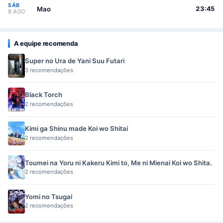
SÁB
Mao
23:45
8 AGO
A equipe recomenda
Super no Ura de Yani Suu Futari
3 recomendações
Black Torch
2 recomendações
Kimi ga Shinu made Koi wo Shitai
2 recomendações
Toumei na Yoru ni Kakeru Kimi to, Me ni Mienai Koi wo Shita.
2 recomendações
Yomi no Tsugai
2 recomendações