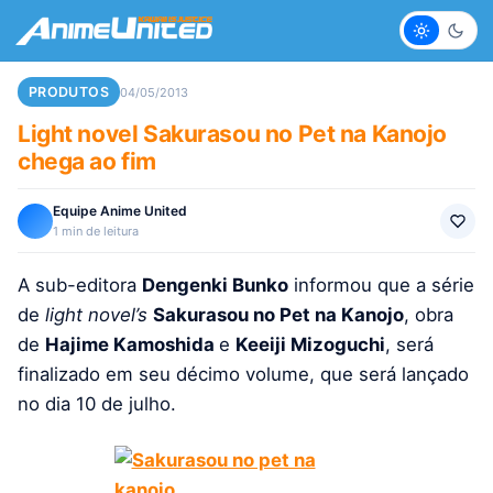
Claro
Escur
PRODUTOS
04/05/2013
Light novel Sakurasou no Pet na Kanojo
chega ao fim
Equipe Anime United
1 min de leitura
A sub-editora
Dengenki Bunko
informou que a série
de
light novel’s
Sakurasou no Pet na Kanojo
, obra
de
Hajime Kamoshida
e
Keeiji Mizoguchi
, será
finalizado em seu décimo volume, que será lançado
no dia 10 de julho.