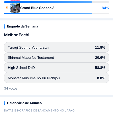
5
84%
Grand Blue Season 3
Enquete da Semana
Melhor Ecchi
Yuragi-Sou no Yuuna-san
11.8%
Shinmai Maou No Testament
20.6%
High School DxD
58.8%
Monster Musume no Iru Nichijou
8.8%
34 votos
Calendário de Animes
DATAS E HORÁRIOS DE LANÇAMENTO NO JAPÃO