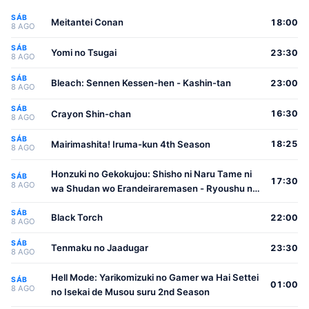
SÁB
Meitantei Conan
18:00
8 AGO
SÁB
Yomi no Tsugai
23:30
8 AGO
SÁB
Bleach: Sennen Kessen-hen - Kashin-tan
23:00
8 AGO
SÁB
Crayon Shin-chan
16:30
8 AGO
SÁB
Mairimashita! Iruma-kun 4th Season
18:25
8 AGO
Honzuki no Gekokujou: Shisho ni Naru Tame ni
SÁB
17:30
8 AGO
wa Shudan wo Erandeiraremasen - Ryoushu no
Youjo
SÁB
Black Torch
22:00
8 AGO
SÁB
Tenmaku no Jaadugar
23:30
8 AGO
Hell Mode: Yarikomizuki no Gamer wa Hai Settei
SÁB
01:00
8 AGO
no Isekai de Musou suru 2nd Season