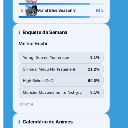
Season
5
84%
Grand Blue Season 3
Enquete da Semana
Melhor Ecchi
Yuragi-Sou no Yuuna-san
9.1%
Shinmai Maou No Testament
21.2%
High School DxD
60.6%
Monster Musume no Iru Nichijou
9.1%
33 votos
Calendário de Animes