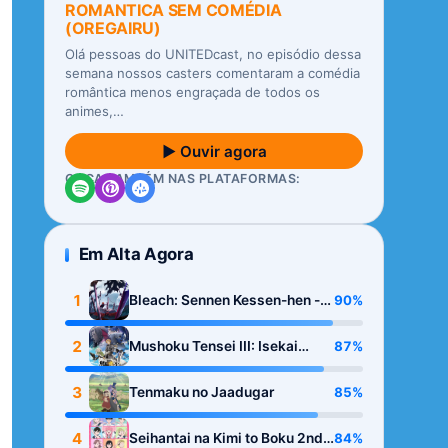
ROMANTICA SEM COMÉDIA
(OREGAIRU)
Olá pessoas do UNITEDcast, no episódio dessa
semana nossos casters comentaram a comédia
romântica menos engraçada de todos os
animes,…
▶ Ouvir agora
OUÇA TAMBÉM NAS PLATAFORMAS:
Em Alta Agora
1
90%
Bleach: Sennen Kessen-hen -
Kashin-tan
2
87%
Mushoku Tensei III: Isekai
Ittara Honki Dasu
3
85%
Tenmaku no Jaadugar
4
84%
Seihantai na Kimi to Boku 2nd