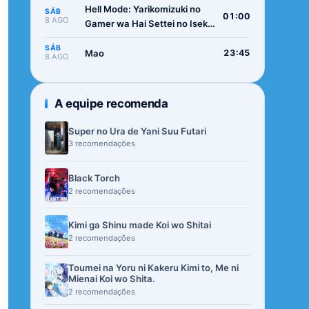
Hell Mode: Yarikomizuki no
SÁB
01:00
8 AGO
Gamer wa Hai Settei no Isekai
de Musou suru 2nd Season
SÁB
Mao
23:45
8 AGO
A equipe recomenda
Super no Ura de Yani Suu Futari
3 recomendações
Black Torch
2 recomendações
Kimi ga Shinu made Koi wo Shitai
2 recomendações
Toumei na Yoru ni Kakeru Kimi to, Me ni
Mienai Koi wo Shita.
2 recomendações