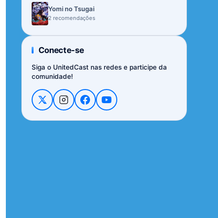
Yomi no Tsugai
2 recomendações
Conecte-se
Siga o UnitedCast nas redes e participe da
comunidade!