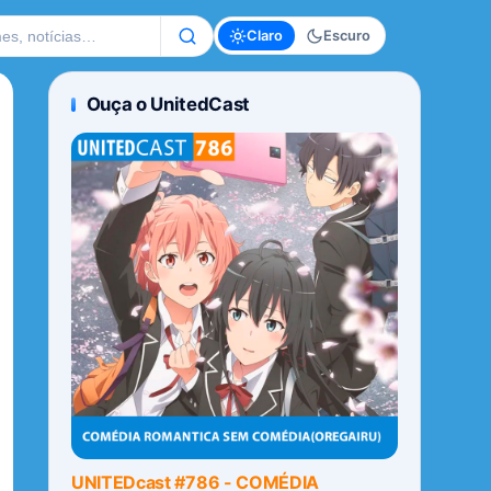
te
Claro
Escuro
Ouça o UnitedCast
UNITEDcast #786 - COMÉDIA