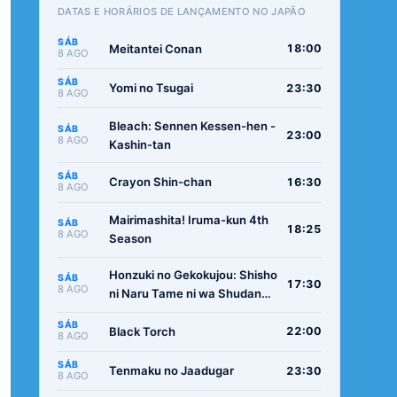
DATAS E HORÁRIOS DE LANÇAMENTO NO JAPÃO
SÁB
Meitantei Conan
18:00
8 AGO
SÁB
Yomi no Tsugai
23:30
8 AGO
Bleach: Sennen Kessen-hen -
SÁB
23:00
8 AGO
Kashin-tan
SÁB
Crayon Shin-chan
16:30
8 AGO
Mairimashita! Iruma-kun 4th
SÁB
18:25
8 AGO
Season
Honzuki no Gekokujou: Shisho
SÁB
17:30
8 AGO
ni Naru Tame ni wa Shudan
wo Erandeiraremasen -
SÁB
Ryoushu no Youjo
Black Torch
22:00
8 AGO
SÁB
Tenmaku no Jaadugar
23:30
8 AGO