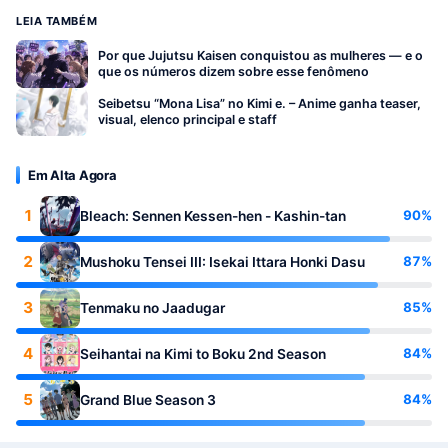
LEIA TAMBÉM
Por que Jujutsu Kaisen conquistou as mulheres — e o
que os números dizem sobre esse fenômeno
Seibetsu “Mona Lisa” no Kimi e. – Anime ganha teaser,
visual, elenco principal e staff
Em Alta Agora
1
90%
Bleach: Sennen Kessen-hen - Kashin-tan
2
87%
Mushoku Tensei III: Isekai Ittara Honki Dasu
3
85%
Tenmaku no Jaadugar
4
84%
Seihantai na Kimi to Boku 2nd Season
5
84%
Grand Blue Season 3