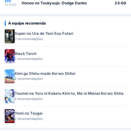
SEG
Honoo no Toukyuujo: Dodge Danko
23:00
10 AGO
A equipe recomenda
Super no Ura de Yani Suu Futari
3 recomendações
Black Torch
2 recomendações
Kimi ga Shinu made Koi wo Shitai
2 recomendações
Toumei na Yoru ni Kakeru Kimi to, Me ni Mienai Koi wo Shita.
2 recomendações
Yomi no Tsugai
2 recomendações