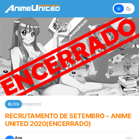
Claro
Escur
BLOG
31/08/2020
RECRUTAMENTO DE SETEMBRO – ANIME
UNITED 2020(ENCERRADO)
Ana