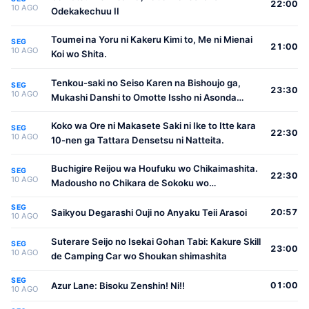
22:00
10 AGO
Odekakechuu II
Toumei na Yoru ni Kakeru Kimi to, Me ni Mienai
SEG
21:00
10 AGO
Koi wo Shita.
Tenkou-saki no Seiso Karen na Bishoujo ga,
SEG
23:30
10 AGO
Mukashi Danshi to Omotte Issho ni Asonda
Osananajimi Datta Ken
Koko wa Ore ni Makasete Saki ni Ike to Itte kara
SEG
22:30
10 AGO
10-nen ga Tattara Densetsu ni Natteita.
Buchigire Reijou wa Houfuku wo Chikaimashita.
SEG
22:30
10 AGO
Madousho no Chikara de Sokoku wo
Tatakitsubushimasu
SEG
Saikyou Degarashi Ouji no Anyaku Teii Arasoi
20:57
10 AGO
Suterare Seijo no Isekai Gohan Tabi: Kakure Skill
SEG
23:00
10 AGO
de Camping Car wo Shoukan shimashita
SEG
Azur Lane: Bisoku Zenshin! Ni!!
01:00
10 AGO