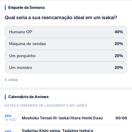
Enquete da Semana
Qual seria a sua reencarnação ideal em um isekai?
Humano OP
40%
Máquina de vendas
20%
Um porquinho
20%
Um monstro
20%
5 votos
Calendário de Animes
DATAS E HORÁRIOS DE LANÇAMENTO NO JAPÃO
SEG
Mushoku Tensei III: Isekai Ittara Honki Dasu
00:00
10 AGO
Gaikotsu Kishi-sama, Tadaima Isekai e
SEG