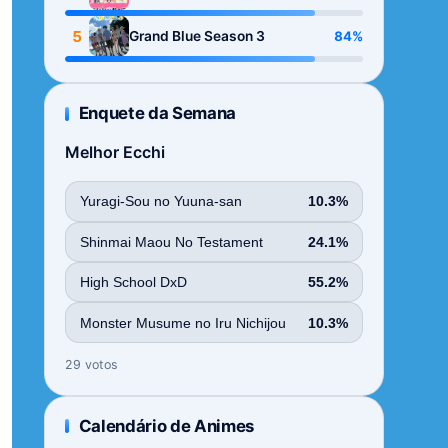
Season
5
84%
Grand Blue Season 3
Enquete da Semana
Melhor Ecchi
Yuragi-Sou no Yuuna-san
10.3%
Shinmai Maou No Testament
24.1%
High School DxD
55.2%
Monster Musume no Iru Nichijou
10.3%
29 votos
Calendário de Animes