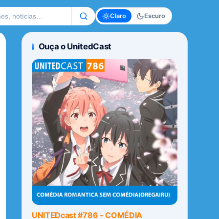
te
Claro
Escuro
Ouça o UnitedCast
UNITEDcast #786 - COMÉDIA