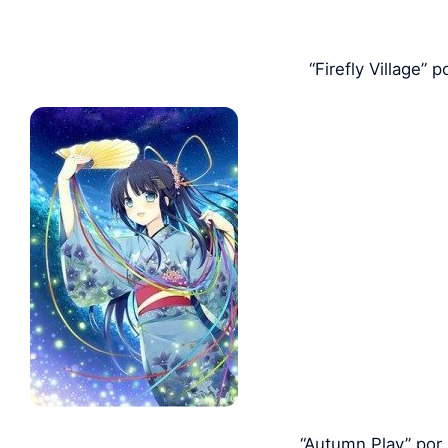
“Firefly Village” p
“Autumn Play” por