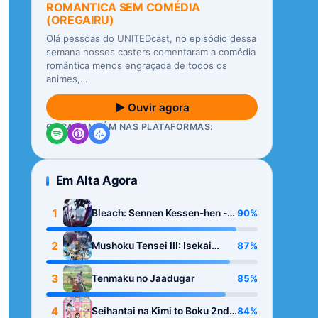
ROMANTICA SEM COMÉDIA
(OREGAIRU)
Olá pessoas do UNITEDcast, no episódio dessa
semana nossos casters comentaram a comédia
romântica menos engraçada de todos os
animes,…
▶ Ouvir agora
OUÇA TAMBÉM NAS PLATAFORMAS:
Em Alta Agora
1
90%
Bleach: Sennen Kessen-hen -
Kashin-tan
2
87%
Mushoku Tensei III: Isekai
Ittara Honki Dasu
3
85%
Tenmaku no Jaadugar
4
84%
Seihantai na Kimi to Boku 2nd