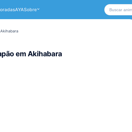
Buscar no si
oradas
AYA
Sobre
 Akihabara
Japão em Akihabara