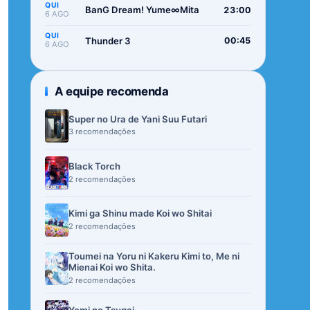
QUI
BanG Dream! Yume∞Mita
23:00
6 AGO
QUI
Thunder 3
00:45
6 AGO
A equipe recomenda
Super no Ura de Yani Suu Futari
3 recomendações
Black Torch
2 recomendações
Kimi ga Shinu made Koi wo Shitai
2 recomendações
Toumei na Yoru ni Kakeru Kimi to, Me ni
Mienai Koi wo Shita.
2 recomendações