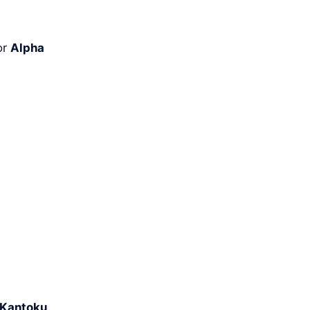
or
Alpha
Kantoku