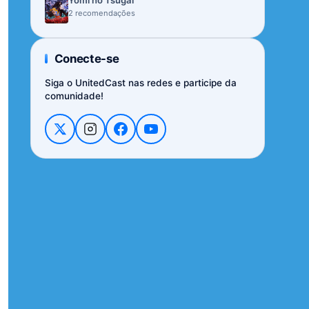
Yomi no Tsugai
2 recomendações
Conecte-se
Siga o UnitedCast nas redes e participe da
comunidade!