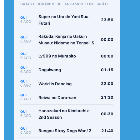
DATAS E HORÁRIOS DE LANÇAMENTO NO JAPÃO
Super no Ura de Yani Suu
QUI
23:56
6 AGO
Futari
Rakudai Kenja no Gakuin
QUI
00:00
6 AGO
Musou: Nidome no Tensei, S-
Rank Cheat Majutsushi
QUI
Boukenroku
Lv999 no Murabito
00:00
6 AGO
QUI
Dogulwang
01:15
6 AGO
QUI
World Is Dancing
22:00
6 AGO
QUI
Reiwa no Dara-san
21:30
6 AGO
Hanazakari no Kimitachi e
QUI
00:30
6 AGO
2nd Season
QUI
Bungou Stray Dogs Wan! 2
21:40
6 AGO