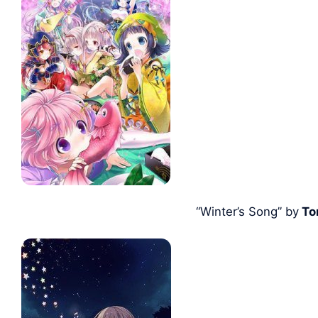
“Winter’s Song” by
To