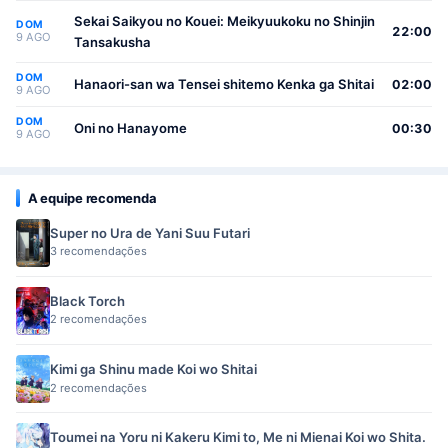
Sekai Saikyou no Kouei: Meikyuukoku no Shinjin
DOM
22:00
9 AGO
Tansakusha
DOM
Hanaori-san wa Tensei shitemo Kenka ga Shitai
02:00
9 AGO
DOM
Oni no Hanayome
00:30
9 AGO
A equipe recomenda
Super no Ura de Yani Suu Futari
3 recomendações
Black Torch
2 recomendações
Kimi ga Shinu made Koi wo Shitai
2 recomendações
Toumei na Yoru ni Kakeru Kimi to, Me ni Mienai Koi wo Shita.