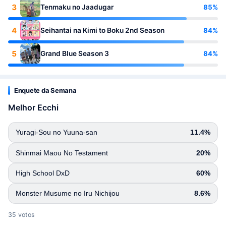
3
85%
Tenmaku no Jaadugar
4
84%
Seihantai na Kimi to Boku 2nd Season
5
84%
Grand Blue Season 3
Enquete da Semana
Melhor Ecchi
Yuragi-Sou no Yuuna-san
11.4%
Shinmai Maou No Testament
20%
High School DxD
60%
Monster Musume no Iru Nichijou
8.6%
35 votos