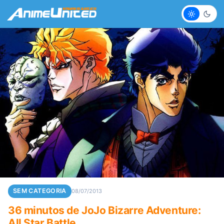
Claro
Escur
SEM CATEGORIA
08/07/2013
36 minutos de JoJo Bizarre Adventure:
All Star Battle