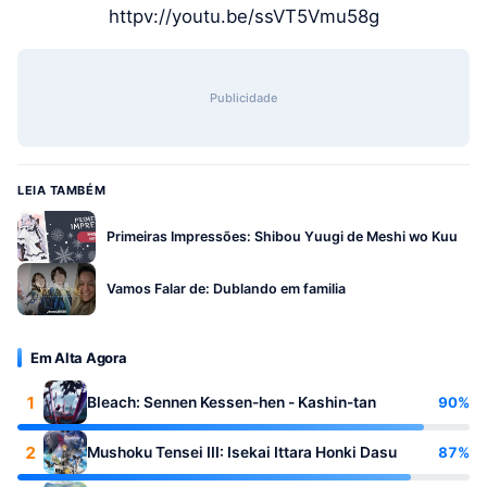
httpv://youtu.be/ssVT5Vmu58g
Publicidade
LEIA TAMBÉM
Primeiras Impressões: Shibou Yuugi de Meshi wo Kuu
Vamos Falar de: Dublando em familia
Em Alta Agora
1
90%
Bleach: Sennen Kessen-hen - Kashin-tan
2
87%
Mushoku Tensei III: Isekai Ittara Honki Dasu