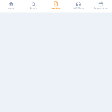
Home
Busca
Notícias
UNITEDcast
Temporadas
Notícias, reviews, guias e podcasts sobre o universo dos
animes!
Feito por fãs, para fãs.
NAVEGAÇÃO
CATEGORIAS
MAIS
Início
Animes
Sobre Nós
Notícias
Mangás
Anuncie
Artigos
Games
AYA