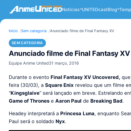
Notícias
UNITEDcast
Blog
Temp
Início
Sem categoria
Anunciado filme de Final Fantasy XV
SEM CATEGORIA
Anunciado filme de Final Fantasy XV
Equipe Anime United
31 março, 2016
Durante o evento
Final Fantasy XV Uncovered,
que 
feira (30/03), a
Square Enix
revelou que um filme e
“
Kingsglaive
” será lançado em breve. Estrelando en
Game of Thrones
e
Aaron Paul
de
Breaking Bad
.
Headey interpretará a
Princesa
Luna
, enquanto Sea
Paul será o soldado
Nyx
.