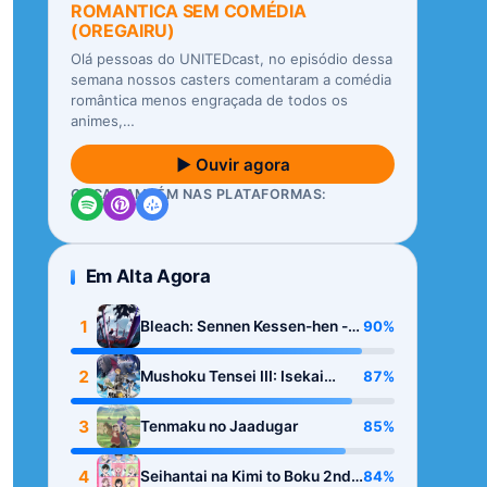
ROMANTICA SEM COMÉDIA
(OREGAIRU)
Olá pessoas do UNITEDcast, no episódio dessa
semana nossos casters comentaram a comédia
romântica menos engraçada de todos os
animes,…
▶ Ouvir agora
OUÇA TAMBÉM NAS PLATAFORMAS:
Em Alta Agora
1
90%
Bleach: Sennen Kessen-hen -
Kashin-tan
2
87%
Mushoku Tensei III: Isekai
Ittara Honki Dasu
3
85%
Tenmaku no Jaadugar
4
84%
Seihantai na Kimi to Boku 2nd