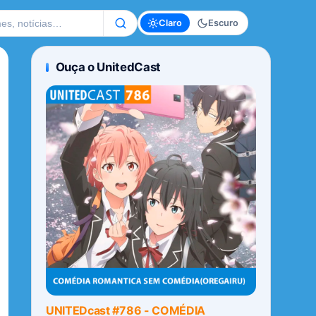
te
Claro
Escuro
Ouça o UnitedCast
UNITEDcast #786 - COMÉDIA