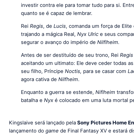
investir contra ele para tomar tudo para si. Ent
quanto se é capaz de lembrar.
Rei
Regis
, de
Lucis
, comanda um força de Elit
trajando a mágica Real,
Nyx Ulric
e seus compan
segurar o avanço do império de
Nilflheim.
Antes de ser destituído de seu trono, Rei
Regis
aceitando um ultimato: Ele deve ceder todas as 
seu filho, Príncipe
Noctis,
para se casar com
La
agora cativa de
Nilfheim
.
Enquanto a guerra se estende,
Niflheim
transf
batalha e
Nyx
é colocado em uma luta mortal pel
Kingslaive será lançado pela
Sony Pictures Home En
lançamento do
game
de Final Fantasy XV e estará d