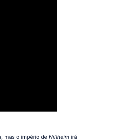
os, mas o império de
Niflheim
irá