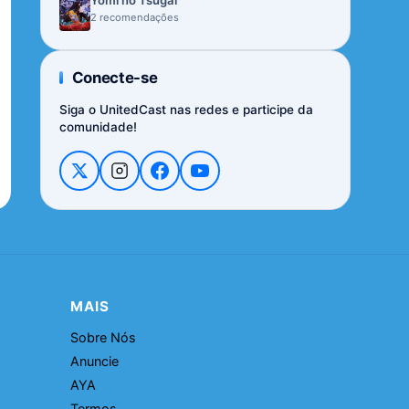
Yomi no Tsugai
2 recomendações
Conecte-se
Siga o UnitedCast nas redes e participe da
comunidade!
MAIS
Sobre Nós
Anuncie
AYA
Termos