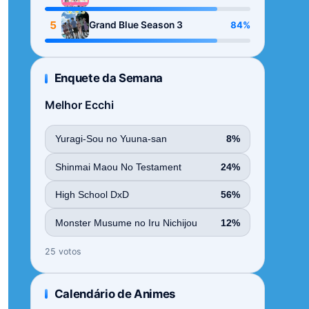
Season
5
84%
Grand Blue Season 3
Enquete da Semana
Melhor Ecchi
Yuragi-Sou no Yuuna-san
8%
Shinmai Maou No Testament
24%
High School DxD
56%
Monster Musume no Iru Nichijou
12%
25 votos
Calendário de Animes