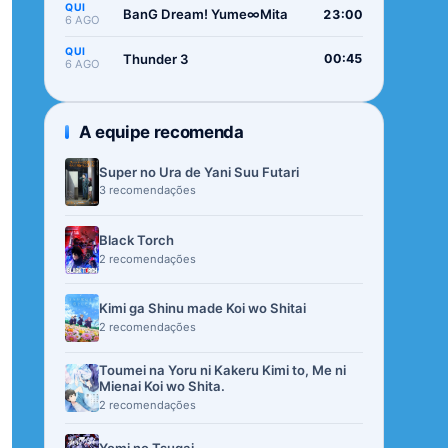
QUI
BanG Dream! Yume∞Mita
23:00
6 AGO
QUI
Thunder 3
00:45
6 AGO
A equipe recomenda
Super no Ura de Yani Suu Futari
3 recomendações
Black Torch
2 recomendações
Kimi ga Shinu made Koi wo Shitai
2 recomendações
Toumei na Yoru ni Kakeru Kimi to, Me ni
Mienai Koi wo Shita.
2 recomendações