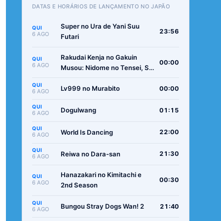
DATAS E HORÁRIOS DE LANÇAMENTO NO JAPÃO
Super no Ura de Yani Suu
QUI
23:56
6 AGO
Futari
Rakudai Kenja no Gakuin
QUI
00:00
6 AGO
Musou: Nidome no Tensei, S-
Rank Cheat Majutsushi
QUI
Boukenroku
Lv999 no Murabito
00:00
6 AGO
QUI
Dogulwang
01:15
6 AGO
QUI
World Is Dancing
22:00
6 AGO
QUI
Reiwa no Dara-san
21:30
6 AGO
Hanazakari no Kimitachi e
QUI
00:30
6 AGO
2nd Season
QUI
Bungou Stray Dogs Wan! 2
21:40
6 AGO