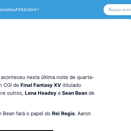
Buscar no si
oradas
AYA
Sobre
aconteceu nesta última noite de quarta-
m CGI de
Final Fantasy XV
ititulado
tre outros,
Lena Headey
e
Sean Bean
de
n Bean fará o papel do
Rei
Regis
. Aaron