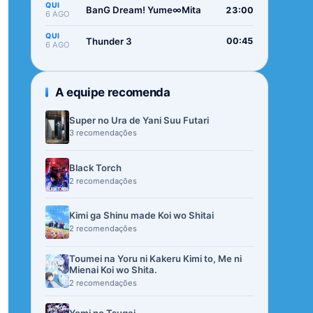
QUI
BanG Dream! Yume∞Mita
23:00
6 AGO
QUI
Thunder 3
00:45
6 AGO
A equipe recomenda
Super no Ura de Yani Suu Futari
3 recomendações
Black Torch
2 recomendações
Kimi ga Shinu made Koi wo Shitai
2 recomendações
Toumei na Yoru ni Kakeru Kimi to, Me ni
Mienai Koi wo Shita.
2 recomendações