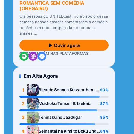
ROMANTICA SEM COMÉDIA
(OREGAIRU)
Olá pessoas do UNITEDcast, no episódio dessa
semana nossos casters comentaram a comédia
romântica menos engraçada de todos os
animes,…
▶ Ouvir agora
OUÇA TAMBÉM NAS PLATAFORMAS:
Em Alta Agora
1
90%
Bleach: Sennen Kessen-hen -
Kashin-tan
2
87%
Mushoku Tensei III: Isekai
Ittara Honki Dasu
3
85%
Tenmaku no Jaadugar
4
84%
Seihantai na Kimi to Boku 2nd