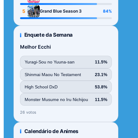
Season
5
84%
Grand Blue Season 3
Enquete da Semana
Melhor Ecchi
Yuragi-Sou no Yuuna-san
11.5%
Shinmai Maou No Testament
23.1%
High School DxD
53.8%
Monster Musume no Iru Nichijou
11.5%
26 votos
Calendário de Animes