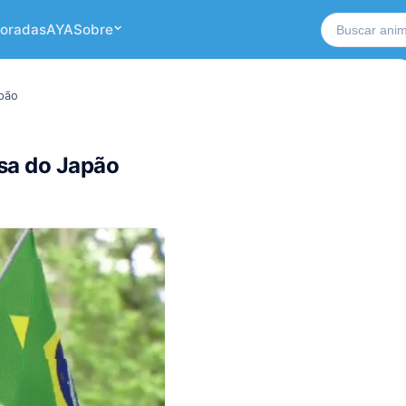
Buscar no si
oradas
AYA
Sobre
apão
esa do Japão