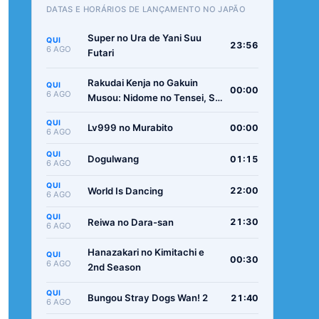
DATAS E HORÁRIOS DE LANÇAMENTO NO JAPÃO
Super no Ura de Yani Suu
QUI
23:56
6 AGO
Futari
Rakudai Kenja no Gakuin
QUI
00:00
6 AGO
Musou: Nidome no Tensei, S-
Rank Cheat Majutsushi
QUI
Boukenroku
Lv999 no Murabito
00:00
6 AGO
QUI
Dogulwang
01:15
6 AGO
QUI
World Is Dancing
22:00
6 AGO
QUI
Reiwa no Dara-san
21:30
6 AGO
Hanazakari no Kimitachi e
QUI
00:30
6 AGO
2nd Season
QUI
Bungou Stray Dogs Wan! 2
21:40
6 AGO