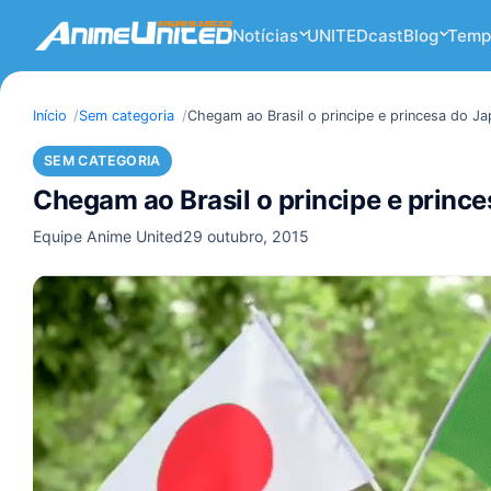
Notícias
UNITEDcast
Blog
Temp
Início
Sem categoria
Chegam ao Brasil o principe e princesa do J
SEM CATEGORIA
Chegam ao Brasil o principe e princ
Equipe Anime United
29 outubro, 2015