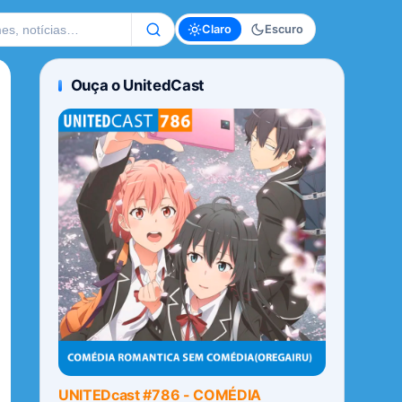
te
Claro
Escuro
Ouça o UnitedCast
UNITEDcast #786 - COMÉDIA