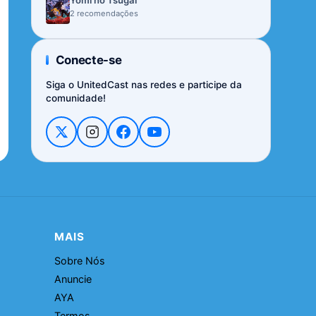
Yomi no Tsugai
2 recomendações
Conecte-se
Siga o UnitedCast nas redes e participe da
comunidade!
MAIS
Sobre Nós
Anuncie
AYA
Termos