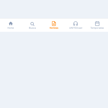
Home
Busca
Notícias
UNITEDcast
Temporadas
Notícias, reviews, guias e podcasts sobre o universo dos
animes!
Feito por fãs, para fãs.
NAVEGAÇÃO
CATEGORIAS
MAIS