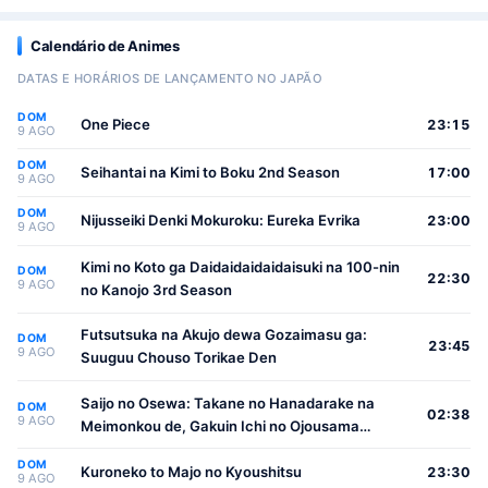
Calendário de Animes
DATAS E HORÁRIOS DE LANÇAMENTO NO JAPÃO
DOM
One Piece
23:15
9 AGO
DOM
Seihantai na Kimi to Boku 2nd Season
17:00
9 AGO
DOM
Nijusseiki Denki Mokuroku: Eureka Evrika
23:00
9 AGO
Kimi no Koto ga Daidaidaidaidaisuki na 100-nin
DOM
22:30
9 AGO
no Kanojo 3rd Season
Futsutsuka na Akujo dewa Gozaimasu ga:
DOM
23:45
9 AGO
Suuguu Chouso Torikae Den
Saijo no Osewa: Takane no Hanadarake na
DOM
02:38
9 AGO
Meimonkou de, Gakuin Ichi no Ojousama
(Seikatsu Nouryoku Kaimu) wo Kagenagara
DOM
Osewa suru Koto ni Narimashita
Kuroneko to Majo no Kyoushitsu
23:30
9 AGO