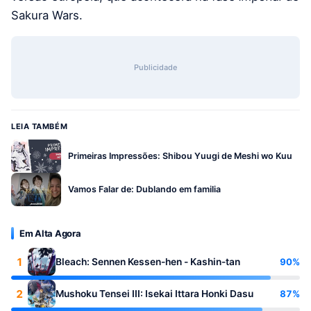
Sakura Wars.
Publicidade
LEIA TAMBÉM
Primeiras Impressões: Shibou Yuugi de Meshi wo Kuu
Vamos Falar de: Dublando em familia
Em Alta Agora
1
90%
Bleach: Sennen Kessen-hen - Kashin-tan
2
87%
Mushoku Tensei III: Isekai Ittara Honki Dasu