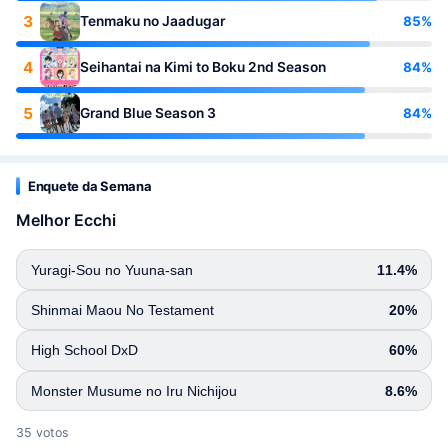
3
85%
Tenmaku no Jaadugar
4
84%
Seihantai na Kimi to Boku 2nd Season
5
84%
Grand Blue Season 3
Enquete da Semana
Melhor Ecchi
Yuragi-Sou no Yuuna-san
11.4%
Shinmai Maou No Testament
20%
High School DxD
60%
Monster Musume no Iru Nichijou
8.6%
35 votos