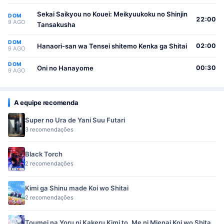
Sekai Saikyou no Kouei: Meikyuukoku no Shinjin
DOM
22:00
9 AGO
Tansakusha
DOM
Hanaori-san wa Tensei shitemo Kenka ga Shitai
02:00
9 AGO
DOM
Oni no Hanayome
00:30
9 AGO
A equipe recomenda
Super no Ura de Yani Suu Futari
3 recomendações
Black Torch
2 recomendações
Kimi ga Shinu made Koi wo Shitai
2 recomendações
Toumei na Yoru ni Kakeru Kimi to, Me ni Mienai Koi wo Shita.