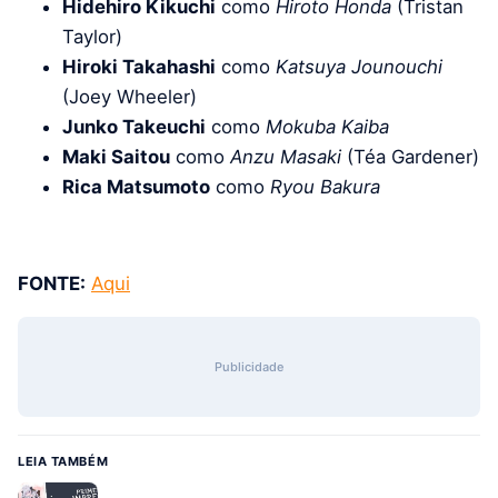
Hidehiro Kikuchi
como
Hiroto Honda
(Tristan
Taylor)
Hiroki Takahashi
como
Katsuya Jounouchi
(Joey Wheeler)
Junko Takeuchi
como
Mokuba Kaiba
Maki Saitou
como
Anzu Masaki
(Téa Gardener)
Rica Matsumoto
como
Ryou Bakura
FONTE:
Aqui
Publicidade
LEIA TAMBÉM