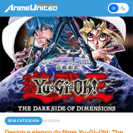
Claro
Escur
SEM CATEGORIA
16/10/2015
Design e elenco do filme Yu-Gi-Oh!: The