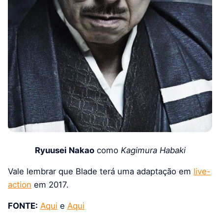
Ryuusei Nakao
como
Kagimura Habaki
Vale lembrar que Blade terá uma adaptação em
live-
action
em 2017.
FONTE:
Aqui
e
Aqui