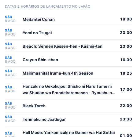
DATAS E HORÁRIOS DE LANÇAMENTO NO JAPÃO
SÁB
Meitantei Conan
18:00
8 AGO
SÁB
Yomi no Tsugai
23:30
8 AGO
SÁB
Bleach: Sennen Kessen-hen - Kashin-tan
23:00
8 AGO
SÁB
Crayon Shin-chan
16:30
8 AGO
SÁB
Mairimashita! Iruma-kun 4th Season
18:25
8 AGO
Honzuki no Gekokujou: Shisho ni Naru Tame ni
SÁB
17:30
8 AGO
wa Shudan wo Erandeiraremasen - Ryoushu no
Youjo
SÁB
Black Torch
22:00
8 AGO
SÁB
Tenmaku no Jaadugar
23:30
8 AGO
Hell Mode: Yarikomizuki no Gamer wa Hai Settei
SÁB
01:00