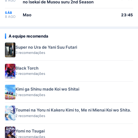
8 AGO
no Isekai de Musou suru 2nd Season
SÁB
Mao
23:45
8 AGO
A equipe recomenda
Super no Ura de Yani Suu Futari
3 recomendações
Black Torch
2 recomendações
Kimi ga Shinu made Koi wo Shitai
2 recomendações
Toumei na Yoru ni Kakeru Kimi to, Me ni Mienai Koi wo Shita.
2 recomendações
Yomi no Tsugai
2 recomendações