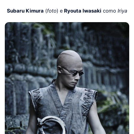
Subaru Kimura
(
foto
) e
Ryouta Iwasaki
como
Iriya