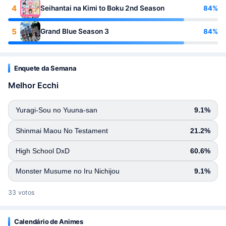
4
84%
Seihantai na Kimi to Boku 2nd Season
5
84%
Grand Blue Season 3
Enquete da Semana
Melhor Ecchi
Yuragi-Sou no Yuuna-san
9.1%
Shinmai Maou No Testament
21.2%
High School DxD
60.6%
Monster Musume no Iru Nichijou
9.1%
33 votos
Calendário de Animes