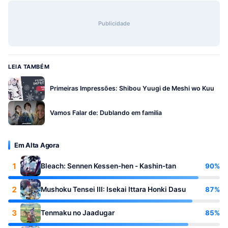
Publicidade
LEIA TAMBÉM
Primeiras Impressões: Shibou Yuugi de Meshi wo Kuu
Vamos Falar de: Dublando em familia
Em Alta Agora
1
90%
Bleach: Sennen Kessen-hen - Kashin-tan
2
87%
Mushoku Tensei III: Isekai Ittara Honki Dasu
3
85%
Tenmaku no Jaadugar