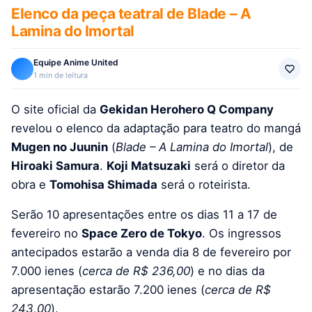
Elenco da peça teatral de Blade – A
Lamina do Imortal
Equipe Anime United
1 min de leitura
O site oficial da
Gekidan Herohero Q Company
revelou o elenco da adaptação para teatro do mangá
Mugen no Juunin
(
Blade – A Lamina do Imortal
), de
Hiroaki Samura
.
Koji Matsuzaki
será o diretor da
obra e
Tomohisa Shimada
será o roteirista.
Serão 10 apresentações entre os dias 11 a 17 de
fevereiro no
Space Zero de Tokyo
. Os ingressos
antecipados estarão a venda dia 8 de fevereiro por
7.000 ienes (
cerca de R$ 236,00
) e no dias da
apresentação estarão 7.200 ienes (
cerca de R$
243,00
).