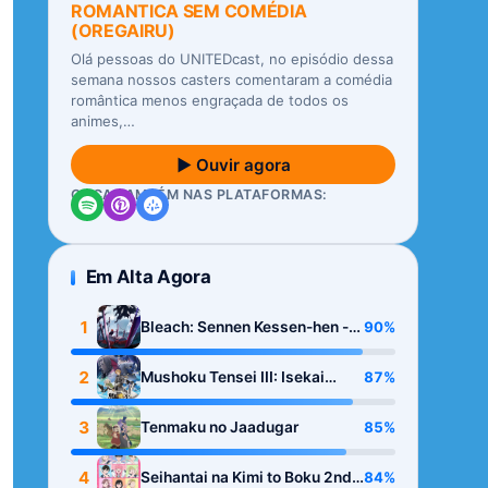
ROMANTICA SEM COMÉDIA
(OREGAIRU)
Olá pessoas do UNITEDcast, no episódio dessa
semana nossos casters comentaram a comédia
romântica menos engraçada de todos os
animes,…
▶ Ouvir agora
OUÇA TAMBÉM NAS PLATAFORMAS:
Em Alta Agora
1
90%
Bleach: Sennen Kessen-hen -
Kashin-tan
2
87%
Mushoku Tensei III: Isekai
Ittara Honki Dasu
3
85%
Tenmaku no Jaadugar
4
84%
Seihantai na Kimi to Boku 2nd