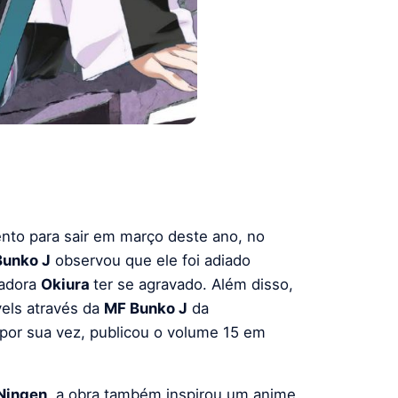
to para sair em março deste ano, no
Bunko J
observou que ele foi adiado
radora
Okiura
ter se agravado. Além disso,
els através da
MF Bunko J
da
por sua vez, publicou o volume 15 em
Ningen
, a obra também inspirou um anime