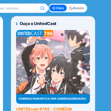
te
Claro
Escuro
Ouça o UnitedCast
UNITEDcast #786 - COMÉDIA