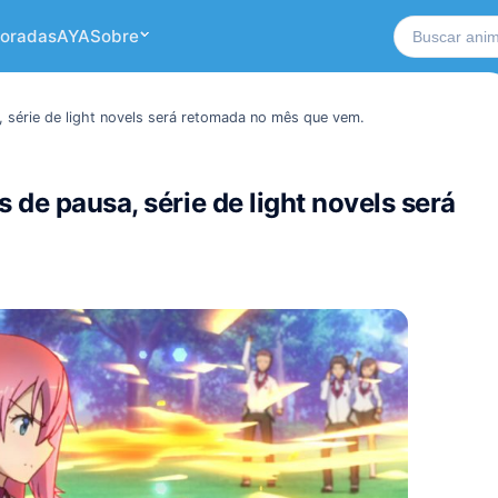
Buscar no si
oradas
AYA
Sobre
 série de light novels será retomada no mês que vem.
 de pausa, série de light novels será