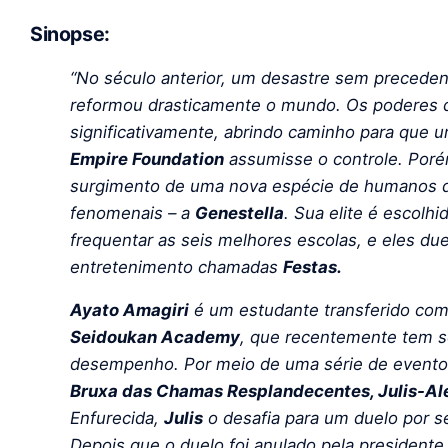
Sinopse:
“No século anterior, um desastre sem preced
reformou drasticamente o mundo. Os poderes d
significativamente, abrindo caminho para qu
Empire Foundation
assumisse o controle. Poré
surgimento de uma nova espécie de humanos q
fenomenais – a
Genestella
. Sua elite é escolh
frequentar as seis melhores escolas, e eles du
entretenimento chamadas
Festas.
Ayato Amagiri
é um estudante transferido com 
Seidoukan Academy
, que recentemente tem so
desempenho. Por meio de uma série de eventos
Bruxa das Chamas Resplandecentes, Julis-Ale
Enfurecida,
Julis
o desafia para um duelo por s
Depois que o duelo foi anulado pela presidente