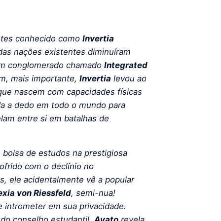
entes conhecido como
Invertia
as nações existentes diminuíram
e um conglomerado chamado
Integrated
m, mais importante,
Invertia
levou ao
ue nascem com capacidades físicas
ida a dedo em todo o mundo para
elam entre si em batalhas de
bolsa de estudos na prestigiosa
frido com o declínio no
, ele acidentalmente vê a popular
xia von Riessfeld
, semi-nua!
e intrometer em sua privacidade.
 do conselho estudantil,
Ayato
revela