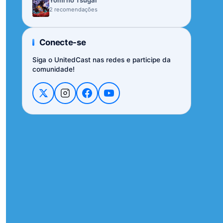
Yomi no Tsugai
2 recomendações
Conecte-se
Siga o UnitedCast nas redes e participe da
comunidade!