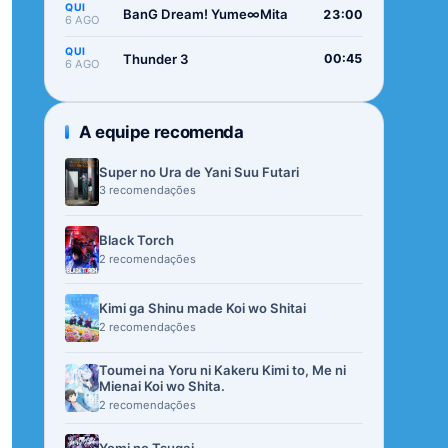
QUI
BanG Dream! Yume∞Mita
23:00
6 AGO
QUI
Thunder 3
00:45
6 AGO
A equipe recomenda
Super no Ura de Yani Suu Futari
3 recomendações
Black Torch
2 recomendações
Kimi ga Shinu made Koi wo Shitai
2 recomendações
Toumei na Yoru ni Kakeru Kimi to, Me ni
Mienai Koi wo Shita.
2 recomendações