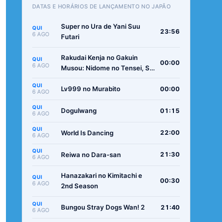
DATAS E HORÁRIOS DE LANÇAMENTO NO JAPÃO
Super no Ura de Yani Suu
QUI
23:56
6 AGO
Futari
Rakudai Kenja no Gakuin
QUI
00:00
6 AGO
Musou: Nidome no Tensei, S-
Rank Cheat Majutsushi
QUI
Boukenroku
Lv999 no Murabito
00:00
6 AGO
QUI
Dogulwang
01:15
6 AGO
QUI
World Is Dancing
22:00
6 AGO
QUI
Reiwa no Dara-san
21:30
6 AGO
Hanazakari no Kimitachi e
QUI
00:30
6 AGO
2nd Season
QUI
Bungou Stray Dogs Wan! 2
21:40
6 AGO