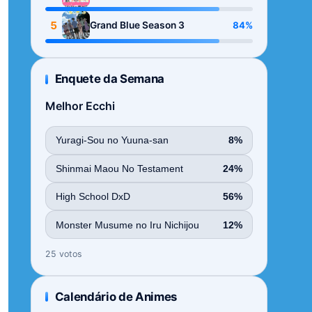
Season
5
84%
Grand Blue Season 3
Enquete da Semana
Melhor Ecchi
Yuragi-Sou no Yuuna-san
8%
Shinmai Maou No Testament
24%
High School DxD
56%
Monster Musume no Iru Nichijou
12%
25 votos
Calendário de Animes