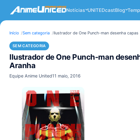
Notícias
UNITEDcast
Blog
Temp
Início
Sem categoria
Ilustrador de One Punch-man desenha capas
SEM CATEGORIA
Ilustrador de One Punch-man desen
Aranha
Equipe Anime United
11 maio, 2016