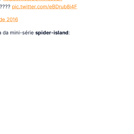
?????
pic.twitter.com/eBDrub8i4F
 de 2016
a da mini-série
spider-island
: