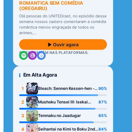
ROMANTICA SEM COMÉDIA
(OREGAIRU)
Olá pessoas do UNITEDcast, no episódio dessa
semana nossos casters comentaram a comédia
romântica menos engraçada de todos os
animes,…
▶ Ouvir agora
OUÇA TAMBÉM NAS PLATAFORMAS:
Em Alta Agora
1
90%
Bleach: Sennen Kessen-hen -
Kashin-tan
2
87%
Mushoku Tensei III: Isekai
Ittara Honki Dasu
3
85%
Tenmaku no Jaadugar
4
84%
Seihantai na Kimi to Boku 2nd