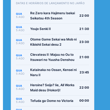
DATAS E HORÁRIOS DE LANÇAMENTO NO JAPÃO
Re:Zero kara Hajimeru Isekai
QUA
22:00
5 AGO
Seikatsu 4th Season
QUA
Youjo Senki II
21:30
5 AGO
Otome Game Sekai wa Mob ni
QUA
23:30
5 AGO
Kibishii Sekai desu 2
Clevatess II: Majuu no Ou to
QUA
21:00
5 AGO
Itsuwari no Yuusha Denshou
Katainaka no Ossan, Kensei ni
QUA
23:45
5 AGO
Naru II
Heroine? Seijo? Iie, All Works
QUA
22:00
5 AGO
Maid desu (Hokori)!
QUA
Tefuda ga Oome no Victoria
00:00
5 AGO
QUA