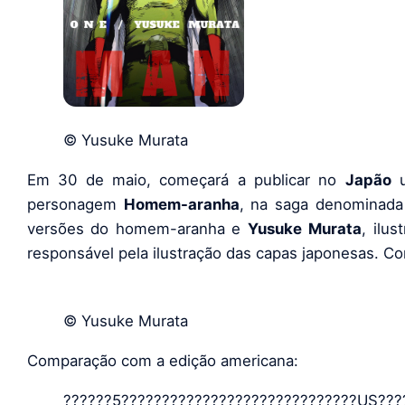
© Yusuke Murata
Em 30 de maio, começará a publicar no
Japão
u
personagem
Homem-aranha
, na saga denominada
versões do homem-aranha e
Yusuke
Murata
, ilu
responsável pela ilustração das capas japonesas. Co
© Yusuke Murata
Comparação com a edição americana:
??????5?????????????????????????????US??