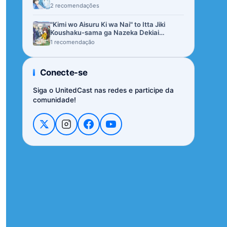
2 recomendações
"Kimi wo Aisuru Ki wa Nai" to Itta Jiki
Koushaku-sama ga Nazeka Dekiai
shitekimasu
1 recomendação
Conecte-se
Siga o UnitedCast nas redes e participe da
comunidade!