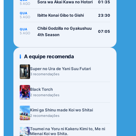
Sora wa Akai Kawa no Hotori
01:35
5 AGO
QUA
Ibitte Konai Gibo to Gishi
23:30
5 AGO
Chibi Godzilla no Gyakushuu
QUA
07:05
5 AGO
4th Season
A equipe recomenda
Super no Ura de Yani Suu Futari
3 recomendações
Black Torch
2 recomendações
Kimi ga Shinu made Koi wo Shitai
2 recomendações
Toumei na Yoru ni Kakeru Kimi to, Me ni
Mienai Koi wo Shita.