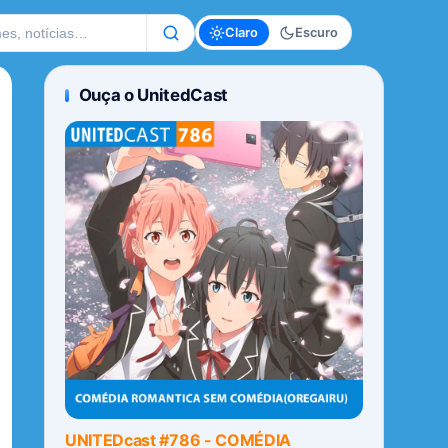
te
Claro
Escuro
Ouça o UnitedCast
UNITEDcast #786 - COMÉDIA