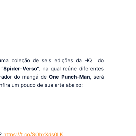
ma coleção de seis edições da HQ do
 “
Spider-Verso
“, na qual reúne diferentes
strador do mangá de
One
Punch-Man
, será
nfira um pouco de sua arte abaixo:
??
https://t.co/SOhxXds0LK