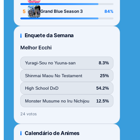
Season
5
84%
Grand Blue Season 3
Enquete da Semana
Melhor Ecchi
Yuragi-Sou no Yuuna-san
8.3%
Shinmai Maou No Testament
25%
High School DxD
54.2%
Monster Musume no Iru Nichijou
12.5%
24 votos
Calendário de Animes