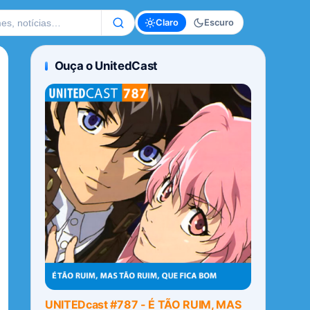
te
Claro
Escuro
Ouça o UnitedCast
UNITEDcast #787 - É TÃO RUIM, MAS