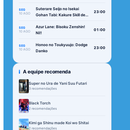
Suterare Seijo no Isekai
SEG
23:00
10 AGO
Gohan Tabi: Kakure Skill de
Camping Car wo Shoukan
Azur Lane: Bisoku Zenshin!
shimashita
SEG
01:00
10 AGO
Ni!!
Honoo no Toukyuujo: Dodge
SEG
23:00
10 AGO
Danko
A equipe recomenda
Super no Ura de Yani Suu Futari
3 recomendações
Black Torch
2 recomendações
Kimi ga Shinu made Koi wo Shitai
2 recomendações