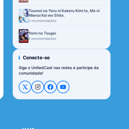
Toumei na Yoru ni Kakeru Kimi to, Me ni
Mienai Koi wo Shita.
2 recomendações
Yomi no Tsugai
2 recomendações
Conecte-se
Siga o UnitedCast nas redes e participe da
comunidade!