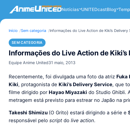
Notícias
UNITEDcast
Blog
Temp
Início
Sem categoria
Informações do Live Action de Kiki’s Delivery 
SEM CATEGORIA
Informações do Live Action de Kiki’s 
Equipe Anime United
31 maio, 2013
Recentemente, foi divulgada uma foto da atriz
Fuka 
Kiki
, protagonista de
Kiki’s Delivery Service
, que t
filme dirigido por
Hayao Miyazaki
do Studio Ghibli.
metragem está previsto para estrear no Japão na pr
Takeshi Shimizu
(O Grito) estará dirigindo a série e
responsável pelo
script
do
live action
.