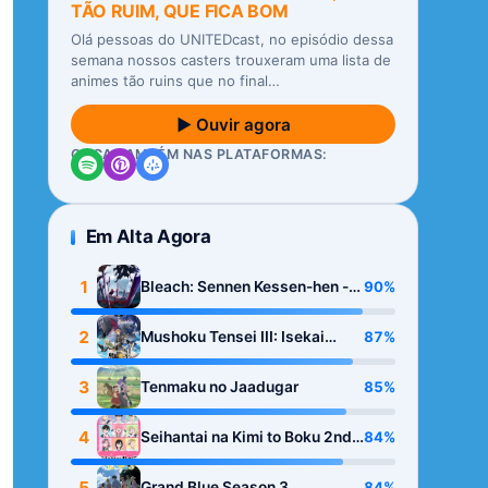
TÃO RUIM, QUE FICA BOM
Olá pessoas do UNITEDcast, no episódio dessa
semana nossos casters trouxeram uma lista de
animes tão ruins que no final…
▶ Ouvir agora
OUÇA TAMBÉM NAS PLATAFORMAS:
Em Alta Agora
1
90%
Bleach: Sennen Kessen-hen -
Kashin-tan
2
87%
Mushoku Tensei III: Isekai
Ittara Honki Dasu
3
85%
Tenmaku no Jaadugar
4
84%
Seihantai na Kimi to Boku 2nd
Season
5
84%
Grand Blue Season 3