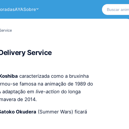
Buscar no si
oradas
AYA
Sobre
Service
Delivery Service
Koshiba
caracterizada como a bruxinha
ornou-se famosa na animação de 1989 do
 A adaptação em
live-action
do longa
imavera de 2014.
Satoko Okudera
(Summer Wars) ficará