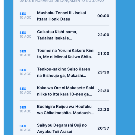
DATAS E HORÁRIOS DE LANÇAMENTO NO JAPÃO
Mushoku Tensei III: Isekai
SEG
00:00
10 AGO
Ittara Honki Dasu
Gaikotsu Kishi-sama,
SEG
22:00
10 AGO
Tadaima Isekai e
Odekakechuu II
Toumei na Yoru ni Kakeru Kimi
SEG
21:00
10 AGO
to, Me ni Mienai Koi wo Shita.
Tenkou-saki no Seiso Karen
SEG
23:30
10 AGO
na Bishoujo ga, Mukashi
Danshi to Omotte Issho ni
Koko wa Ore ni Makasete Saki
Asonda Osananajimi Datta
SEG
22:30
10 AGO
ni Ike to Itte kara 10-nen ga
Ken
Tattara Densetsu ni Natteita.
Buchigire Reijou wa Houfuku
SEG
22:30
10 AGO
wo Chikaimashita. Madousho
no Chikara de Sokoku wo
Saikyou Degarashi Ouji no
Tatakitsubushimasu
SEG
20:57
10 AGO
Anyaku Teii Arasoi