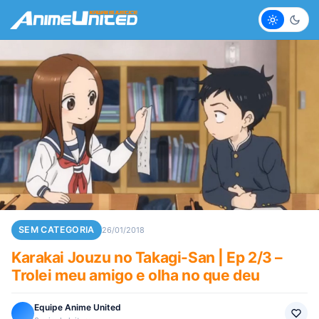
Claro
Escur
SEM CATEGORIA
26/01/2018
Karakai Jouzu no Takagi-San | Ep 2/3 –
Trolei meu amigo e olha no que deu
Equipe Anime United