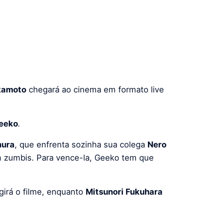
kamoto
chegará ao cinema em formato live
eeko
.
ura
, que enfrenta sozinha sua colega
Nero
m zumbis.
Para vence-la, Geeko tem que
igirá o filme, enquanto
Mitsunori Fukuhara