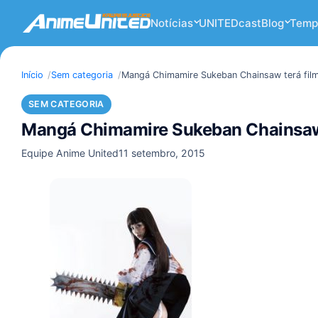
Notícias
UNITEDcast
Blog
Temp
Início
Sem categoria
Mangá Chimamire Sukeban Chainsaw terá filme
SEM CATEGORIA
Mangá Chimamire Sukeban Chainsaw t
Equipe Anime United
11 setembro, 2015