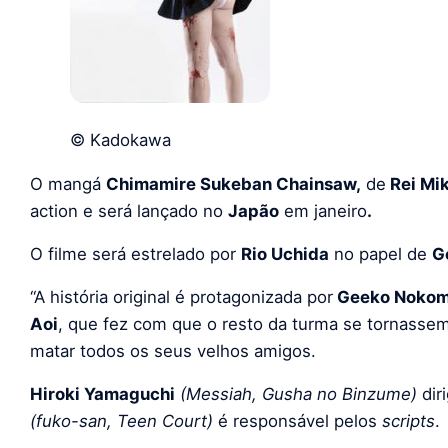
© Kadokawa
O mangá
Chimamire Sukeban Chainsaw,
de
Rei Mi
action e será lançado no
Japão
em janeiro
.
O filme será estrelado por
Rio Uchida
no papel de
G
“A história original é protagonizada por
Geeko Nokom
Aoi
, que fez com que o resto da turma se tornasse
matar todos os seus velhos amigos.
Hiroki Yamaguchi
(Messiah, Gusha no Binzume)
dir
(fuko-san, Teen Court)
é responsável pelos
scripts
.