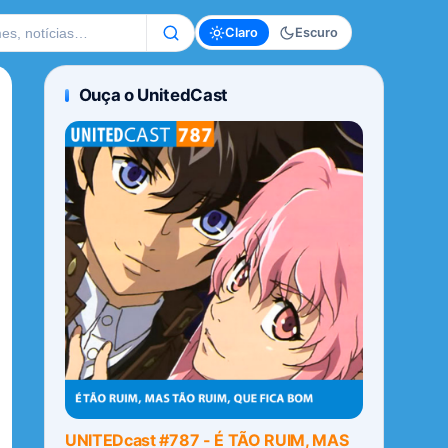
te
Claro
Escuro
Ouça o UnitedCast
UNITEDcast #787 - É TÃO RUIM, MAS