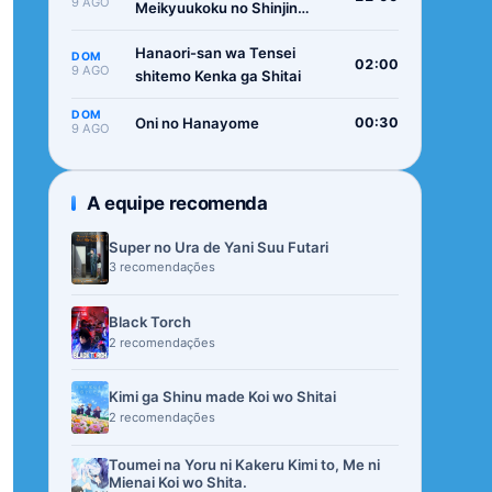
9 AGO
Meikyuukoku no Shinjin
Tansakusha
Hanaori-san wa Tensei
DOM
02:00
9 AGO
shitemo Kenka ga Shitai
DOM
Oni no Hanayome
00:30
9 AGO
A equipe recomenda
Super no Ura de Yani Suu Futari
3 recomendações
Black Torch
2 recomendações
Kimi ga Shinu made Koi wo Shitai
2 recomendações
Toumei na Yoru ni Kakeru Kimi to, Me ni
Mienai Koi wo Shita.