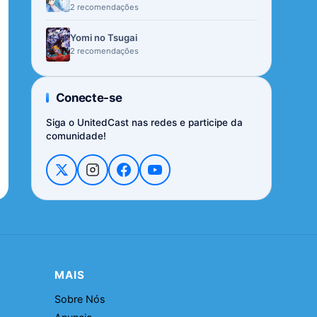
2 recomendações
Yomi no Tsugai
2 recomendações
Conecte-se
Siga o UnitedCast nas redes e participe da
comunidade!
MAIS
Sobre Nós