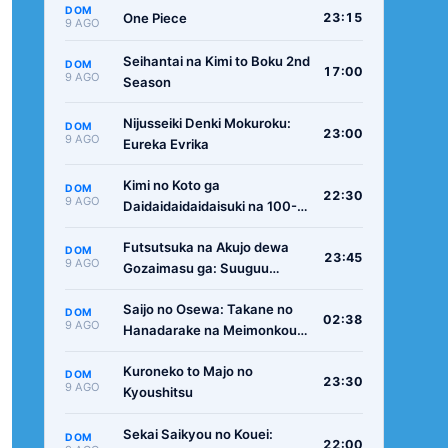
DOM
One Piece
23:15
9 AGO
Seihantai na Kimi to Boku 2nd
DOM
17:00
9 AGO
Season
Nijusseiki Denki Mokuroku:
DOM
23:00
9 AGO
Eureka Evrika
Kimi no Koto ga
DOM
22:30
9 AGO
Daidaidaidaidaisuki na 100-
nin no Kanojo 3rd Season
Futsutsuka na Akujo dewa
DOM
23:45
9 AGO
Gozaimasu ga: Suuguu
Chouso Torikae Den
Saijo no Osewa: Takane no
DOM
02:38
9 AGO
Hanadarake na Meimonkou
de, Gakuin Ichi no Ojousama
Kuroneko to Majo no
(Seikatsu Nouryoku Kaimu)
DOM
23:30
9 AGO
Kyoushitsu
wo Kagenagara Osewa suru
Koto ni Narimashita
Sekai Saikyou no Kouei:
DOM
22:00