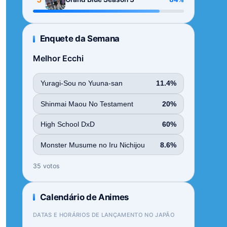
Enquete da Semana
Melhor Ecchi
Yuragi-Sou no Yuuna-san
11.4%
Shinmai Maou No Testament
20%
High School DxD
60%
Monster Musume no Iru Nichijou
8.6%
35 votos
Calendário de Animes
DATAS E HORÁRIOS DE LANÇAMENTO NO JAPÃO