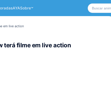
Buscar no si
oradas
AYA
Sobre
 em live action
erá filme em live action