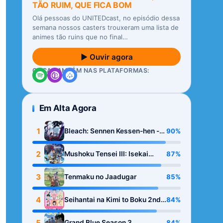
TÃO RUIM, QUE FICA BOM
Olá pessoas do UNITEDcast, no episódio dessa
semana nossos casters trouxeram uma lista de
animes tão ruins que no final…
▶ Ouvir agora
OUÇA TAMBÉM NAS PLATAFORMAS:
Em Alta Agora
1
90%
Bleach: Sennen Kessen-hen -
Kashin-tan
2
87%
Mushoku Tensei III: Isekai
Ittara Honki Dasu
3
85%
Tenmaku no Jaadugar
4
84%
Seihantai na Kimi to Boku 2nd
Season
5
84%
Grand Blue Season 3