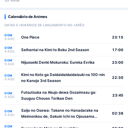
35 votos
Calendário de Animes
DATAS E HORÁRIOS DE LANÇAMENTO NO JAPÃO
DOM
One Piece
23:15
9 AGO
DOM
Seihantai na Kimi to Boku 2nd Season
17:00
9 AGO
DOM
Nijusseiki Denki Mokuroku: Eureka Evrika
23:00
9 AGO
Kimi no Koto ga Daidaidaidaidaisuki na 100-nin
DOM
22:30
9 AGO
no Kanojo 3rd Season
Futsutsuka na Akujo dewa Gozaimasu ga:
DOM
23:45
9 AGO
Suuguu Chouso Torikae Den
Saijo no Osewa: Takane no Hanadarake na
DOM
02:38
9 AGO
Meimonkou de, Gakuin Ichi no Ojousama
(Seikatsu Nouryoku Kaimu) wo Kagenagara
DOM