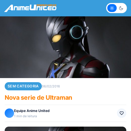
Claro
Escur
SEM CATEGORIA
06/02/2016
Nova serie de Ultraman
Equipe Anime United
1 min de leitura