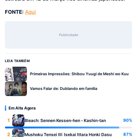
FONTE:
Aqui
Publicidade
LEIA TAMBÉM
Primeiras Impressões: Shibou Yuugi de Meshi wo Kuu
Vamos Falar de: Dublando em familia
Em Alta Agora
1
90%
Bleach: Sennen Kessen-hen - Kashin-tan
2
87%
Mushoku Tensei III: Isekai Ittara Honki Dasu