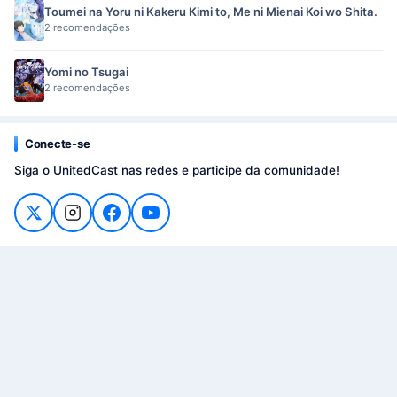
Toumei na Yoru ni Kakeru Kimi to, Me ni Mienai Koi wo Shita.
2 recomendações
Yomi no Tsugai
2 recomendações
Conecte-se
Siga o UnitedCast nas redes e participe da comunidade!