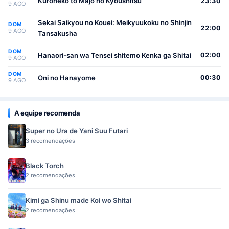
Osewa suru Koto ni Narimashita
Kuroneko to Majo no Kyoushitsu
23:30
9 AGO
Sekai Saikyou no Kouei: Meikyuukoku no Shinjin
DOM
22:00
9 AGO
Tansakusha
DOM
Hanaori-san wa Tensei shitemo Kenka ga Shitai
02:00
9 AGO
DOM
Oni no Hanayome
00:30
9 AGO
A equipe recomenda
Super no Ura de Yani Suu Futari
3 recomendações
Black Torch
2 recomendações
Kimi ga Shinu made Koi wo Shitai
2 recomendações