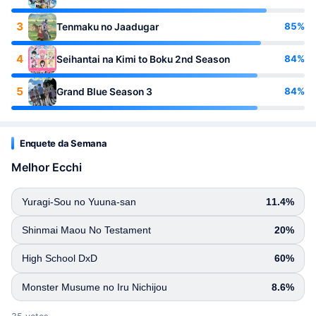
3
85%
Tenmaku no Jaadugar
4
84%
Seihantai na Kimi to Boku 2nd Season
5
84%
Grand Blue Season 3
Enquete da Semana
Melhor Ecchi
Yuragi-Sou no Yuuna-san
11.4%
Shinmai Maou No Testament
20%
High School DxD
60%
Monster Musume no Iru Nichijou
8.6%