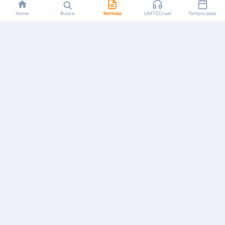
Home
Busca
Notícias
UNITEDcast
Temporadas
Notícias, reviews, guias e podcasts sobre o universo dos
animes!
Feito por fãs, para fãs.
NAVEGAÇÃO
CATEGORIAS
MAIS
Início
Animes
Sobre Nós
Notícias
Mangás
Anuncie
Artigos
Games
AYA