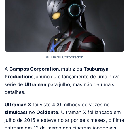
© Fields Corporation
A
Campos Corporation,
matriz da
Tsuburaya
Productions,
anunciou o lançamento de uma nova
série de
Ultraman
para julho
,
mas não deu mais
detalhes.
Ultraman X
foi visto 400 milhões de vezes no
simulcast
no
Ocidente
.
Ultraman X foi lançado em
julho de 2015 e esteve no ar por seis meses, o filme
estreará em 12 de março nos cinemas japoneses.