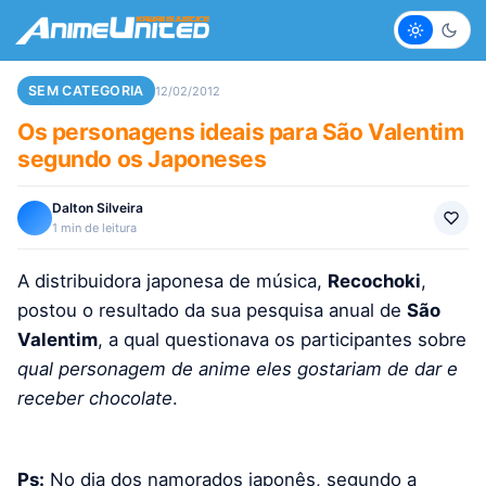
Claro
Escur
SEM CATEGORIA
12/02/2012
Os personagens ideais para São Valentim
segundo os Japoneses
Dalton Silveira
1 min de leitura
A distribuidora japonesa de música,
Recochoki
,
postou o resultado da sua pesquisa anual de
São
Valentim
, a qual questionava os participantes sobre
qual personagem de anime eles gostariam de dar e
receber chocolate
.
Ps:
No dia dos namorados japonês, segundo a