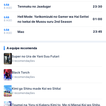
SÁB
Tenmaku no Jaadugar
23:30
8 AGO
Hell Mode: Yarikomizuki no Gamer wa Hai Settei
SÁB
01:00
8 AGO
no Isekai de Musou suru 2nd Season
SÁB
Mao
23:45
8 AGO
A equipe recomenda
Super no Ura de Yani Suu Futari
3 recomendações
Black Torch
2 recomendações
Kimi ga Shinu made Koi wo Shitai
2 recomendações
Toumei na Yoru ni Kakeru Kimi to, Me ni Mienai Koi wo Shita.