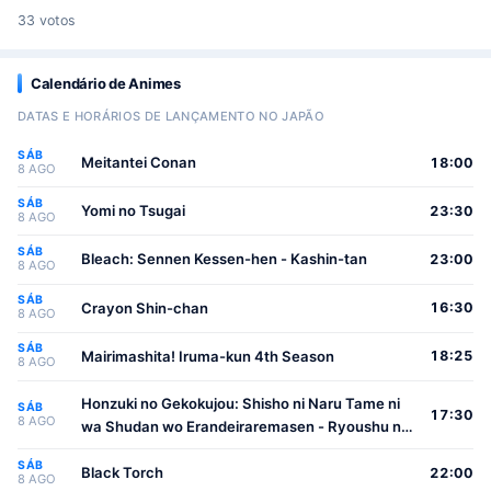
33 votos
Calendário de Animes
DATAS E HORÁRIOS DE LANÇAMENTO NO JAPÃO
SÁB
Meitantei Conan
18:00
8 AGO
SÁB
Yomi no Tsugai
23:30
8 AGO
SÁB
Bleach: Sennen Kessen-hen - Kashin-tan
23:00
8 AGO
SÁB
Crayon Shin-chan
16:30
8 AGO
SÁB
Mairimashita! Iruma-kun 4th Season
18:25
8 AGO
Honzuki no Gekokujou: Shisho ni Naru Tame ni
SÁB
17:30
8 AGO
wa Shudan wo Erandeiraremasen - Ryoushu no
Youjo
SÁB
Black Torch
22:00
8 AGO