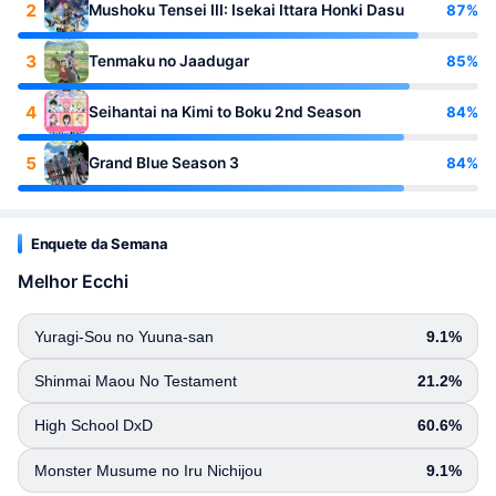
2
87%
Mushoku Tensei III: Isekai Ittara Honki Dasu
3
85%
Tenmaku no Jaadugar
4
84%
Seihantai na Kimi to Boku 2nd Season
5
84%
Grand Blue Season 3
Enquete da Semana
Melhor Ecchi
Yuragi-Sou no Yuuna-san
9.1%
Shinmai Maou No Testament
21.2%
High School DxD
60.6%
Monster Musume no Iru Nichijou
9.1%