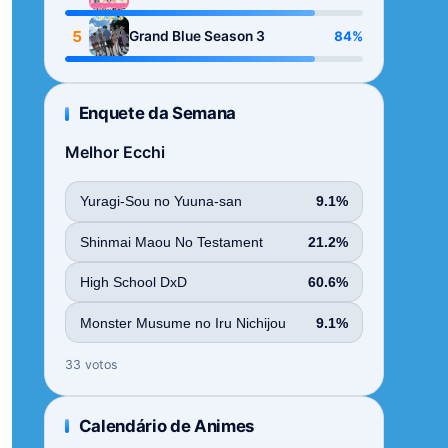
Season
5
84%
Grand Blue Season 3
Enquete da Semana
Melhor Ecchi
Yuragi-Sou no Yuuna-san
9.1%
Shinmai Maou No Testament
21.2%
High School DxD
60.6%
Monster Musume no Iru Nichijou
9.1%
33 votos
Calendário de Animes