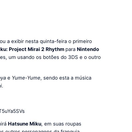
 a exibir nesta quinta-feira o primeiro
ku: Project Mirai 2 Rhythm
para
Nintendo
entes, um usando os botões do 3DS e o outro
aya
e
Yume-Yume
, sendo esta a música
i
.
5T5uYa5SVs
uirá
Hatsune Miku
, em suas roupas
s outros personagens da franquia