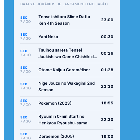
DATAS E HORÁRIOS DE LANÇAMENTO NO JAPÃO
Tensei shitara Slime Datta
SEX
23:00
7 AGO
Ken 4th Season
SEX
Yani Neko
00:30
7 AGO
Tsuihou sareta Tensei
SEX
00:26
7 AGO
Juukishi wa Game Chishiki de
Musou suru
SEX
Otome Kaijuu Caraméliser
01:28
7 AGO
Nige Jouzu no Wakagimi 2nd
SEX
23:30
7 AGO
Season
SEX
Pokemon (2023)
18:55
7 AGO
Ryoumin 0-nin Start no
SEX
22:30
7 AGO
Henkyou Ryoushu-sama
SEX
Doraemon (2005)
19:00
7 AGO