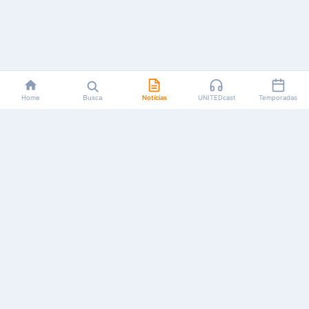
Home
Busca
Notícias
UNITEDcast
Temporadas
Notícias, reviews, guias e podcasts sobre o universo dos
animes!
Feito por fãs, para fãs.