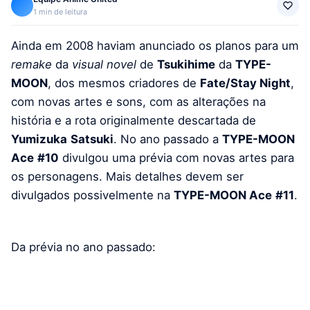
1 min de leitura
Ainda em 2008 haviam anunciado os planos para um
remake
da
visual
novel
de
Tsukihime
da
TYPE-
MOON
, dos mesmos criadores de
Fate/Stay Night
,
com novas artes e sons, com as alterações na
história e a rota originalmente descartada de
Yumizuka
Satsuki
. No ano passado a
TYPE-MOON
Ace
#10
divulgou uma prévia com novas artes para
os personagens. Mais detalhes devem ser
divulgados possivelmente na
TYPE-MOON Ace
#11
.
Da prévia no ano passado: