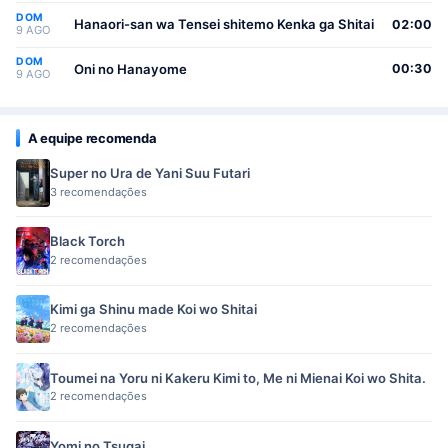
DOM
Hanaori-san wa Tensei shitemo Kenka ga Shitai
02:00
9 AGO
DOM
Oni no Hanayome
00:30
9 AGO
A equipe recomenda
Super no Ura de Yani Suu Futari
3 recomendações
Black Torch
2 recomendações
Kimi ga Shinu made Koi wo Shitai
2 recomendações
Toumei na Yoru ni Kakeru Kimi to, Me ni Mienai Koi wo Shita.
2 recomendações
Yomi no Tsugai