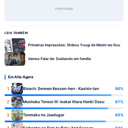
Publicidade
LEIA TAMBÉM
Primeiras Impressões: Shibou Yuugi de Meshi wo Kuu
Vamos Falar de: Dublando em familia
Em Alta Agora
1
90%
Bleach: Sennen Kessen-hen - Kashin-tan
2
87%
Mushoku Tensei III: Isekai Ittara Honki Dasu
3
85%
Tenmaku no Jaadugar
84%