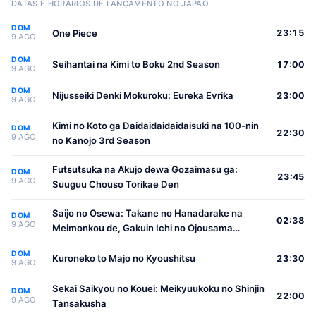
DATAS E HORÁRIOS DE LANÇAMENTO NO JAPÃO
DOM
One Piece
23:15
9 AGO
DOM
Seihantai na Kimi to Boku 2nd Season
17:00
9 AGO
DOM
Nijusseiki Denki Mokuroku: Eureka Evrika
23:00
9 AGO
Kimi no Koto ga Daidaidaidaidaisuki na 100-nin
DOM
22:30
9 AGO
no Kanojo 3rd Season
Futsutsuka na Akujo dewa Gozaimasu ga:
DOM
23:45
9 AGO
Suuguu Chouso Torikae Den
Saijo no Osewa: Takane no Hanadarake na
DOM
02:38
9 AGO
Meimonkou de, Gakuin Ichi no Ojousama
(Seikatsu Nouryoku Kaimu) wo Kagenagara
DOM
Osewa suru Koto ni Narimashita
Kuroneko to Majo no Kyoushitsu
23:30
9 AGO
Sekai Saikyou no Kouei: Meikyuukoku no Shinjin
DOM
22:00
9 AGO
Tansakusha