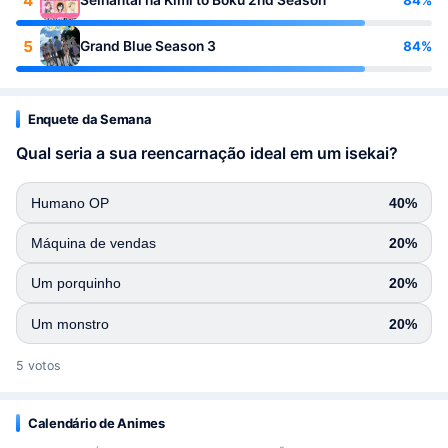
4
Seihantai na Kimi to Boku 2nd Season
5
84%
Grand Blue Season 3
Enquete da Semana
Qual seria a sua reencarnação ideal em um isekai?
Humano OP
40%
Máquina de vendas
20%
Um porquinho
20%
Um monstro
20%
5 votos
Calendário de Animes