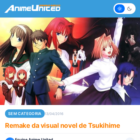
Claro
Escur
SEM CATEGORIA
13/04/2016
Remake da visual novel de Tsukihime
Equipe Anime United