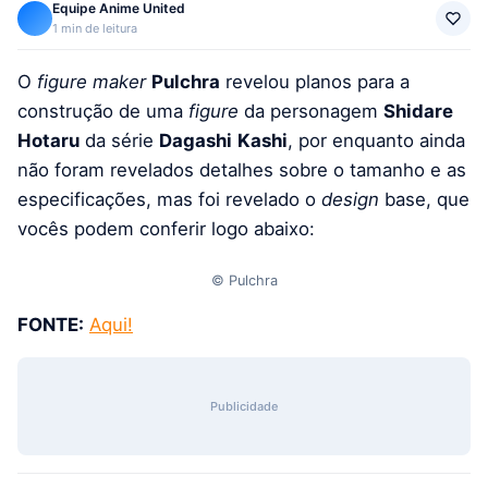
Equipe Anime United
1 min de leitura
O
figure maker
Pulchra
revelou planos para a
construção de uma
figure
da personagem
Shidare
Hotaru
da série
Dagashi
Kashi
, por enquanto ainda
não foram revelados detalhes sobre o tamanho e as
especificações, mas foi revelado o
design
base, que
vocês podem conferir logo abaixo:
© Pulchra
FONTE:
Aqui!
Publicidade