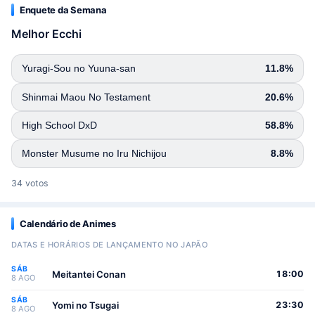
Enquete da Semana
Melhor Ecchi
Yuragi-Sou no Yuuna-san
11.8%
Shinmai Maou No Testament
20.6%
High School DxD
58.8%
Monster Musume no Iru Nichijou
8.8%
34 votos
Calendário de Animes
DATAS E HORÁRIOS DE LANÇAMENTO NO JAPÃO
SÁB
Meitantei Conan
18:00
8 AGO
SÁB
Yomi no Tsugai
23:30
8 AGO