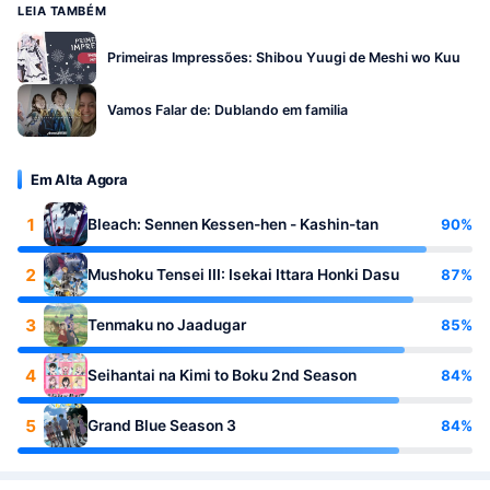
LEIA TAMBÉM
Primeiras Impressões: Shibou Yuugi de Meshi wo Kuu
Vamos Falar de: Dublando em familia
Em Alta Agora
1
90%
Bleach: Sennen Kessen-hen - Kashin-tan
2
87%
Mushoku Tensei III: Isekai Ittara Honki Dasu
3
85%
Tenmaku no Jaadugar
4
84%
Seihantai na Kimi to Boku 2nd Season
5
84%
Grand Blue Season 3