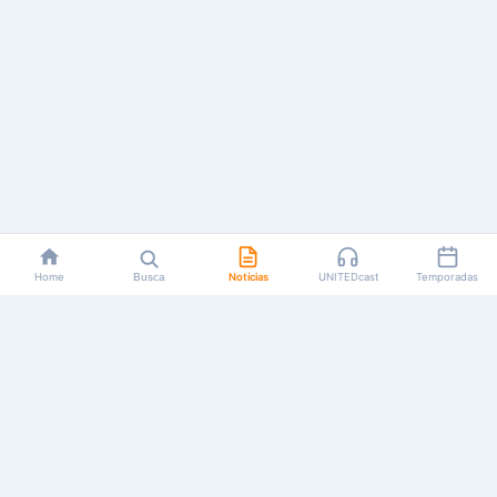
Home
Busca
Notícias
UNITEDcast
Temporadas
Notícias, reviews, guias e podcasts sobre o universo dos
animes!