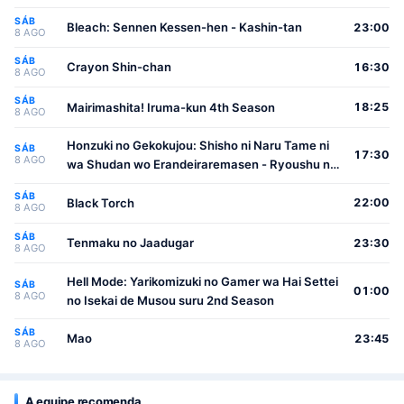
SÁB
Bleach: Sennen Kessen-hen - Kashin-tan
23:00
8 AGO
SÁB
Crayon Shin-chan
16:30
8 AGO
SÁB
Mairimashita! Iruma-kun 4th Season
18:25
8 AGO
Honzuki no Gekokujou: Shisho ni Naru Tame ni
SÁB
17:30
8 AGO
wa Shudan wo Erandeiraremasen - Ryoushu no
Youjo
SÁB
Black Torch
22:00
8 AGO
SÁB
Tenmaku no Jaadugar
23:30
8 AGO
Hell Mode: Yarikomizuki no Gamer wa Hai Settei
SÁB
01:00
8 AGO
no Isekai de Musou suru 2nd Season
SÁB
Mao
23:45
8 AGO
A equipe recomenda