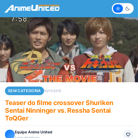
Claro
Escur
SEM CATEGORIA
10/11/2015
Teaser do filme crossover Shuriken
Sentai Ninninger vs. Ressha Sentai
ToQGer
Equipe Anime United
1 min de leitura