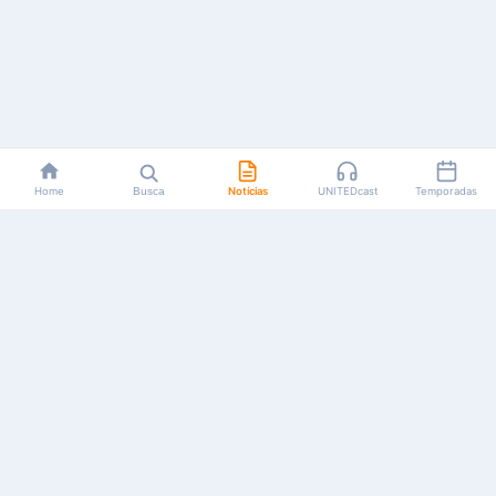
Home
Busca
Notícias
UNITEDcast
Temporadas
Notícias, reviews, guias e podcasts sobre o universo dos
animes!
Feito por fãs, para fãs.