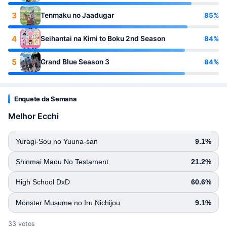
3
85%
Tenmaku no Jaadugar
4
84%
Seihantai na Kimi to Boku 2nd Season
5
84%
Grand Blue Season 3
Enquete da Semana
Melhor Ecchi
Yuragi-Sou no Yuuna-san
9.1%
Shinmai Maou No Testament
21.2%
High School DxD
60.6%
Monster Musume no Iru Nichijou
9.1%
33 votos