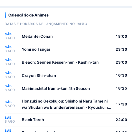
Calendário de Animes
DATAS E HORÁRIOS DE LANÇAMENTO NO JAPÃO
SÁB
Meitantei Conan
18:00
8 AGO
SÁB
Yomi no Tsugai
23:30
8 AGO
SÁB
Bleach: Sennen Kessen-hen - Kashin-tan
23:00
8 AGO
SÁB
Crayon Shin-chan
16:30
8 AGO
SÁB
Mairimashita! Iruma-kun 4th Season
18:25
8 AGO
Honzuki no Gekokujou: Shisho ni Naru Tame ni
SÁB
17:30
8 AGO
wa Shudan wo Erandeiraremasen - Ryoushu no
Youjo
SÁB
Black Torch
22:00
8 AGO
SÁB