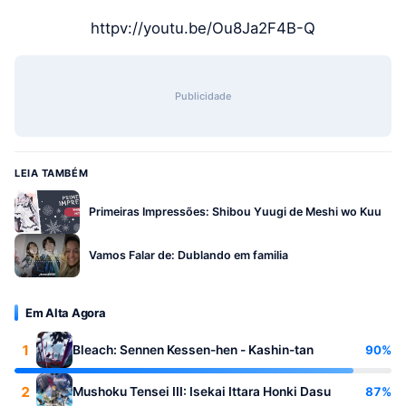
httpv://youtu.be/Ou8Ja2F4B-Q
Publicidade
LEIA TAMBÉM
Primeiras Impressões: Shibou Yuugi de Meshi wo Kuu
Vamos Falar de: Dublando em familia
Em Alta Agora
1
90%
Bleach: Sennen Kessen-hen - Kashin-tan
2
87%
Mushoku Tensei III: Isekai Ittara Honki Dasu