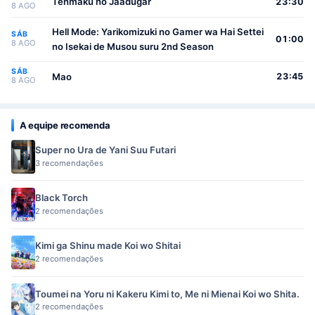
Tenmaku no Jaadugar
23:30
8 AGO
Hell Mode: Yarikomizuki no Gamer wa Hai Settei
SÁB
01:00
8 AGO
no Isekai de Musou suru 2nd Season
SÁB
Mao
23:45
8 AGO
A equipe recomenda
Super no Ura de Yani Suu Futari
3 recomendações
Black Torch
2 recomendações
Kimi ga Shinu made Koi wo Shitai
2 recomendações
Toumei na Yoru ni Kakeru Kimi to, Me ni Mienai Koi wo Shita.
2 recomendações