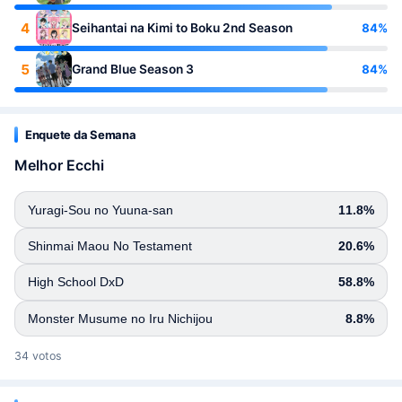
4
84%
Seihantai na Kimi to Boku 2nd Season
5
84%
Grand Blue Season 3
Enquete da Semana
Melhor Ecchi
Yuragi-Sou no Yuuna-san
11.8%
Shinmai Maou No Testament
20.6%
High School DxD
58.8%
Monster Musume no Iru Nichijou
8.8%
34 votos