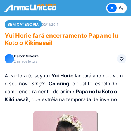
Claro
Escur
SEM CATEGORIA
02/11/2011
Yui Horie fará encerramento Papa no Iu
Koto o Kikinasai!
Dalton Silveira
2 min de leitura
A cantora (e seyuu)
Yui Horie
lançará ano que vem
o seu novo
single,
Coloring
, o qual foi escolhido
como encerramento do anime
Papa no Iu Koto o
Kikinasai!
, que estréia na temporada de inverno.