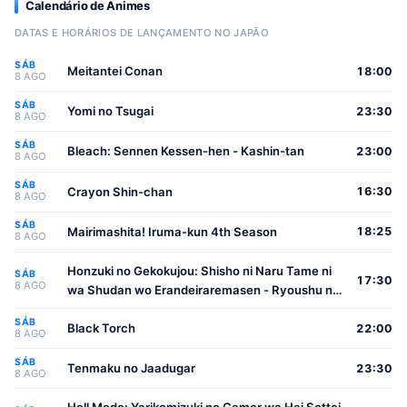
Calendário de Animes
DATAS E HORÁRIOS DE LANÇAMENTO NO JAPÃO
SÁB
Meitantei Conan
18:00
8 AGO
SÁB
Yomi no Tsugai
23:30
8 AGO
SÁB
Bleach: Sennen Kessen-hen - Kashin-tan
23:00
8 AGO
SÁB
Crayon Shin-chan
16:30
8 AGO
SÁB
Mairimashita! Iruma-kun 4th Season
18:25
8 AGO
Honzuki no Gekokujou: Shisho ni Naru Tame ni
SÁB
17:30
8 AGO
wa Shudan wo Erandeiraremasen - Ryoushu no
Youjo
SÁB
Black Torch
22:00
8 AGO
SÁB
Tenmaku no Jaadugar
23:30
8 AGO