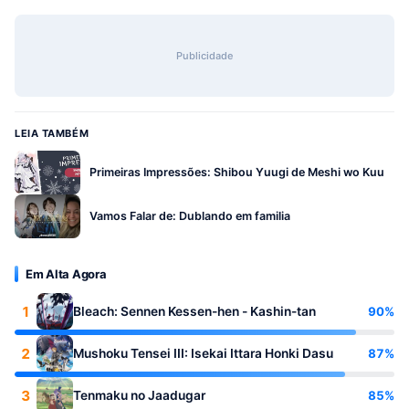
Publicidade
LEIA TAMBÉM
Primeiras Impressões: Shibou Yuugi de Meshi wo Kuu
Vamos Falar de: Dublando em familia
Em Alta Agora
1
90%
Bleach: Sennen Kessen-hen - Kashin-tan
2
87%
Mushoku Tensei III: Isekai Ittara Honki Dasu
3
85%
Tenmaku no Jaadugar