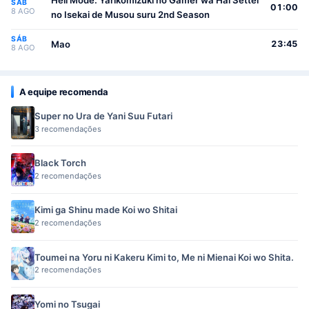
Hell Mode: Yarikomizuki no Gamer wa Hai Settei
SÁB
01:00
8 AGO
no Isekai de Musou suru 2nd Season
SÁB
Mao
23:45
8 AGO
A equipe recomenda
Super no Ura de Yani Suu Futari
3 recomendações
Black Torch
2 recomendações
Kimi ga Shinu made Koi wo Shitai
2 recomendações
Toumei na Yoru ni Kakeru Kimi to, Me ni Mienai Koi wo Shita.
2 recomendações
Yomi no Tsugai