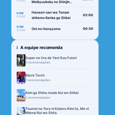
9 AGO
Meikyuukoku no Shinjin
Tansakusha
Hanaori-san wa Tensei
DOM
02:00
9 AGO
shitemo Kenka ga Shitai
DOM
Oni no Hanayome
00:30
9 AGO
A equipe recomenda
Super no Ura de Yani Suu Futari
3 recomendações
Black Torch
2 recomendações
Kimi ga Shinu made Koi wo Shitai
2 recomendações
Toumei na Yoru ni Kakeru Kimi to, Me ni
Mienai Koi wo Shita.