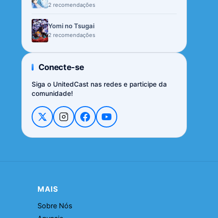
2 recomendações
Yomi no Tsugai
2 recomendações
Conecte-se
Siga o UnitedCast nas redes e participe da
comunidade!
MAIS
Sobre Nós