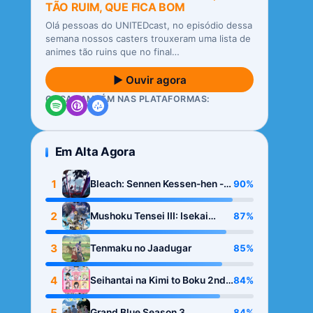
TÃO RUIM, QUE FICA BOM
Olá pessoas do UNITEDcast, no episódio dessa
semana nossos casters trouxeram uma lista de
animes tão ruins que no final…
▶ Ouvir agora
OUÇA TAMBÉM NAS PLATAFORMAS:
Em Alta Agora
1
90%
Bleach: Sennen Kessen-hen -
Kashin-tan
2
87%
Mushoku Tensei III: Isekai
Ittara Honki Dasu
3
85%
Tenmaku no Jaadugar
4
84%
Seihantai na Kimi to Boku 2nd
Season
5
84%
Grand Blue Season 3