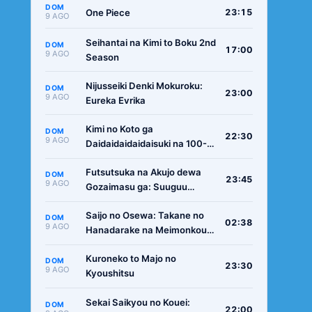
DOM
One Piece
23:15
9 AGO
Seihantai na Kimi to Boku 2nd
DOM
17:00
9 AGO
Season
Nijusseiki Denki Mokuroku:
DOM
23:00
9 AGO
Eureka Evrika
Kimi no Koto ga
DOM
22:30
9 AGO
Daidaidaidaidaisuki na 100-
nin no Kanojo 3rd Season
Futsutsuka na Akujo dewa
DOM
23:45
9 AGO
Gozaimasu ga: Suuguu
Chouso Torikae Den
Saijo no Osewa: Takane no
DOM
02:38
9 AGO
Hanadarake na Meimonkou
de, Gakuin Ichi no Ojousama
Kuroneko to Majo no
(Seikatsu Nouryoku Kaimu)
DOM
23:30
9 AGO
Kyoushitsu
wo Kagenagara Osewa suru
Koto ni Narimashita
Sekai Saikyou no Kouei:
DOM
22:00