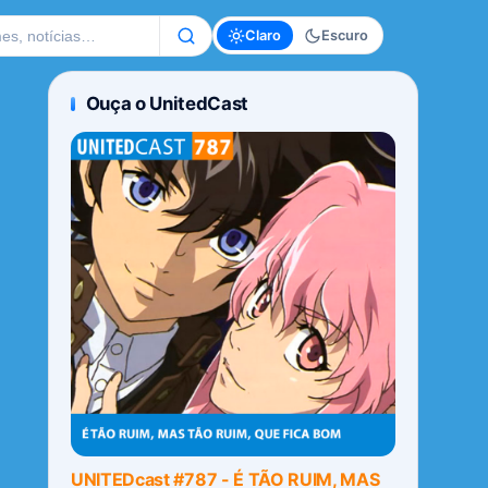
te
Claro
Escuro
Ouça o UnitedCast
UNITEDcast #787 - É TÃO RUIM, MAS