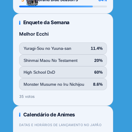
Enquete da Semana
Melhor Ecchi
Yuragi-Sou no Yuuna-san
11.4%
Shinmai Maou No Testament
20%
High School DxD
60%
Monster Musume no Iru Nichijou
8.6%
35 votos
Calendário de Animes
DATAS E HORÁRIOS DE LANÇAMENTO NO JAPÃO