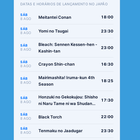
DATAS E HORÁRIOS DE LANÇAMENTO NO JAPÃO
SÁB
Meitantei Conan
18:00
8 AGO
SÁB
Yomi no Tsugai
23:30
8 AGO
Bleach: Sennen Kessen-hen -
SÁB
23:00
8 AGO
Kashin-tan
SÁB
Crayon Shin-chan
16:30
8 AGO
Mairimashita! Iruma-kun 4th
SÁB
18:25
8 AGO
Season
Honzuki no Gekokujou: Shisho
SÁB
17:30
8 AGO
ni Naru Tame ni wa Shudan
wo Erandeiraremasen -
SÁB
Ryoushu no Youjo
Black Torch
22:00
8 AGO
SÁB
Tenmaku no Jaadugar
23:30
8 AGO