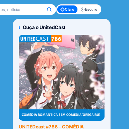
te
Claro
Escuro
Ouça o UnitedCast
UNITEDcast #786 - COMÉDIA