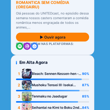
ROMANTICA SEM COMÉDIA
(OREGAIRU)
Olá pessoas do UNITEDcast, no episódio dessa
semana nossos casters comentaram a comédia
romântica menos engraçada de todos os
animes,…
▶ Ouvir agora
OUÇA TAMBÉM NAS PLATAFORMAS:
Em Alta Agora
1
90%
Bleach: Sennen Kessen-hen -
Kashin-tan
2
87%
Mushoku Tensei III: Isekai
Ittara Honki Dasu
3
85%
Tenmaku no Jaadugar
4
84%
Seihantai na Kimi to Boku 2nd