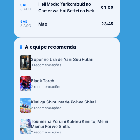
Hell Mode: Yarikomizuki no
SÁB
01:00
8 AGO
Gamer wa Hai Settei no Isekai
de Musou suru 2nd Season
SÁB
Mao
23:45
8 AGO
A equipe recomenda
Super no Ura de Yani Suu Futari
3 recomendações
Black Torch
2 recomendações
Kimi ga Shinu made Koi wo Shitai
2 recomendações
Toumei na Yoru ni Kakeru Kimi to, Me ni
Mienai Koi wo Shita.
2 recomendações