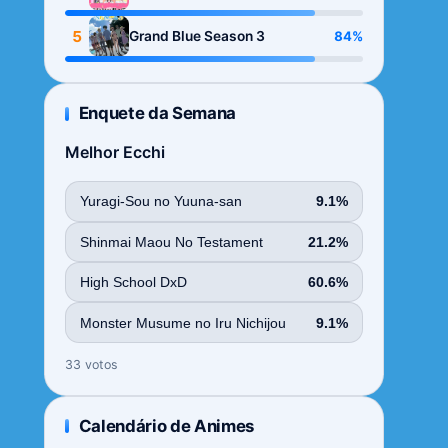
Season
5
84%
Grand Blue Season 3
Enquete da Semana
Melhor Ecchi
Yuragi-Sou no Yuuna-san
9.1%
Shinmai Maou No Testament
21.2%
High School DxD
60.6%
Monster Musume no Iru Nichijou
9.1%
33 votos
Calendário de Animes