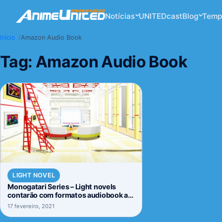
Notícias
UNITEDcast
Blog
Temp
Início
Amazon Audio Book
Tag:
Amazon Audio Book
LIGHT NOVEL
Monogatari Series – Light novels
contarão com formatos audiobook a
partir de hoje.
17 fevereiro, 2021