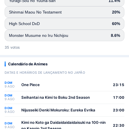
Yuragi-Sou no Yuuna-san
11.4%
Shinmai Maou No Testament
20%
High School DxD
60%
Monster Musume no Iru Nichijou
8.6%
35 votos
Calendário de Animes
DATAS E HORÁRIOS DE LANÇAMENTO NO JAPÃO
DOM
One Piece
23:15
9 AGO
DOM
Seihantai na Kimi to Boku 2nd Season
17:00
9 AGO
DOM
Nijusseiki Denki Mokuroku: Eureka Evrika
23:00
9 AGO
Kimi no Koto ga Daidaidaidaidaisuki na 100-nin
DOM
22:30
9 AGO
no Kanojo 3rd Season