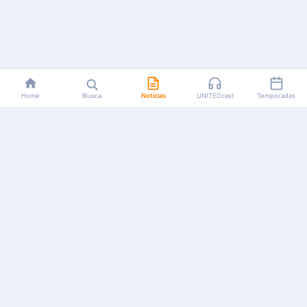
Home
Busca
Notícias
UNITEDcast
Temporadas
Notícias, reviews, guias e podcasts sobre o universo dos
animes!
Feito por fãs, para fãs.