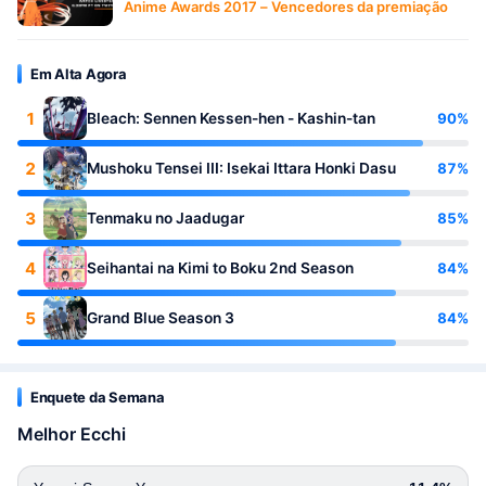
Anime Awards 2017 – Vencedores da premiação
Em Alta Agora
1
90%
Bleach: Sennen Kessen-hen - Kashin-tan
2
87%
Mushoku Tensei III: Isekai Ittara Honki Dasu
3
85%
Tenmaku no Jaadugar
4
84%
Seihantai na Kimi to Boku 2nd Season
5
84%
Grand Blue Season 3
Enquete da Semana
Melhor Ecchi