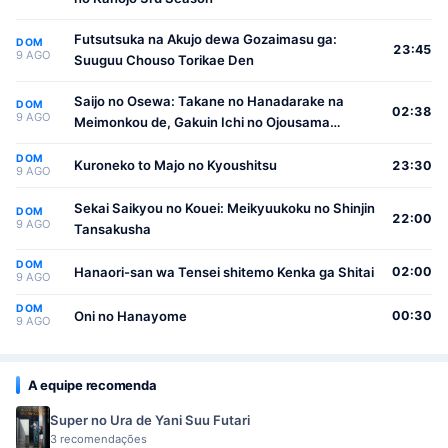
Futsutsuka na Akujo dewa Gozaimasu ga:
DOM
23:45
9 AGO
Suuguu Chouso Torikae Den
Saijo no Osewa: Takane no Hanadarake na
DOM
02:38
9 AGO
Meimonkou de, Gakuin Ichi no Ojousama
(Seikatsu Nouryoku Kaimu) wo Kagenagara
DOM
Osewa suru Koto ni Narimashita
Kuroneko to Majo no Kyoushitsu
23:30
9 AGO
Sekai Saikyou no Kouei: Meikyuukoku no Shinjin
DOM
22:00
9 AGO
Tansakusha
DOM
Hanaori-san wa Tensei shitemo Kenka ga Shitai
02:00
9 AGO
DOM
Oni no Hanayome
00:30
9 AGO
A equipe recomenda
Super no Ura de Yani Suu Futari
3 recomendações