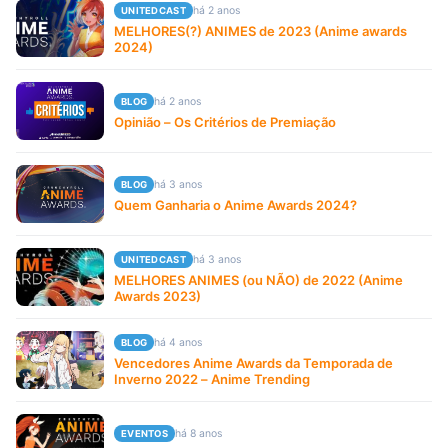
há 2 anos
UNITEDCAST
MELHORES(?) ANIMES de 2023 (Anime awards
2024)
há 2 anos
BLOG
Opinião – Os Critérios de Premiação
há 3 anos
BLOG
Quem Ganharia o Anime Awards 2024?
há 3 anos
UNITEDCAST
MELHORES ANIMES (ou NÃO) de 2022 (Anime
Awards 2023)
há 4 anos
BLOG
Vencedores Anime Awards da Temporada de
Inverno 2022 – Anime Trending
há 8 anos
EVENTOS