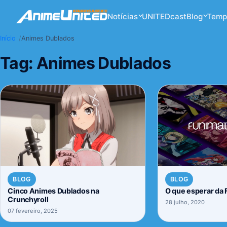
Notícias
UNITEDcast
Blog
Temp
Início
Animes Dublados
Tag:
Animes Dublados
BLOG
BLOG
Cinco Animes Dublados na
O que esperar da 
Crunchyroll
28 julho, 2020
07 fevereiro, 2025