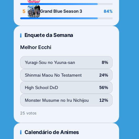
Season
5
84%
Grand Blue Season 3
Enquete da Semana
Melhor Ecchi
Yuragi-Sou no Yuuna-san
8%
Shinmai Maou No Testament
24%
High School DxD
56%
Monster Musume no Iru Nichijou
12%
25 votos
Calendário de Animes