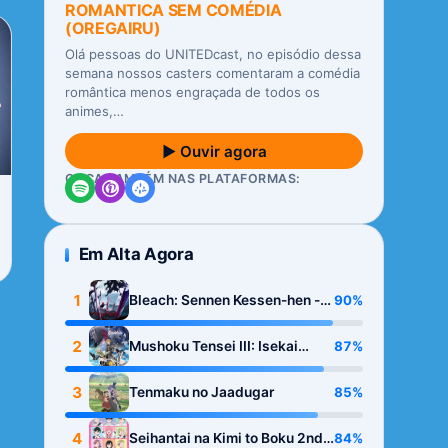
ROMANTICA SEM COMÉDIA
(OREGAIRU)
Olá pessoas do UNITEDcast, no episódio dessa
semana nossos casters comentaram a comédia
romântica menos engraçada de todos os
animes,…
▶ Ouvir agora
OUÇA TAMBÉM NAS PLATAFORMAS:
Em Alta Agora
1
90%
Bleach: Sennen Kessen-hen -
Kashin-tan
2
87%
Mushoku Tensei III: Isekai
Ittara Honki Dasu
3
85%
Tenmaku no Jaadugar
4
84%
Seihantai na Kimi to Boku 2nd