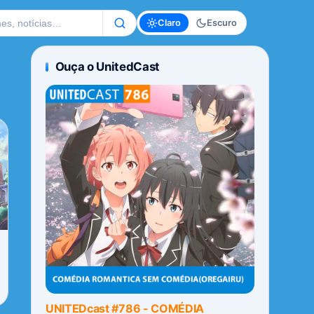
te
Claro
Escuro
Ouça o UnitedCast
UNITEDcast #786 - COMÉDIA