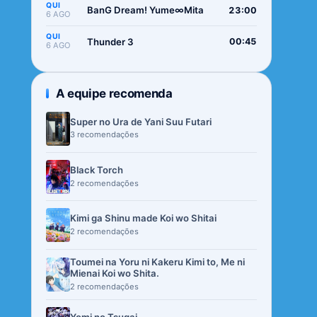
QUI
BanG Dream! Yume∞Mita
23:00
6 AGO
QUI
Thunder 3
00:45
6 AGO
A equipe recomenda
Super no Ura de Yani Suu Futari
3 recomendações
Black Torch
2 recomendações
Kimi ga Shinu made Koi wo Shitai
2 recomendações
Toumei na Yoru ni Kakeru Kimi to, Me ni
Mienai Koi wo Shita.
2 recomendações