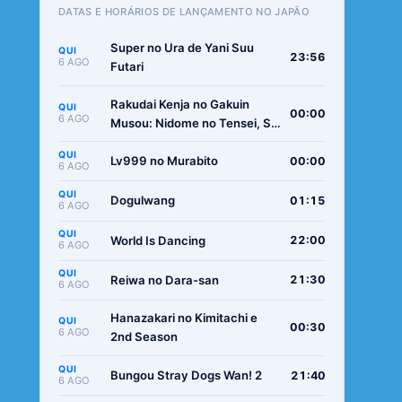
DATAS E HORÁRIOS DE LANÇAMENTO NO JAPÃO
Super no Ura de Yani Suu
QUI
23:56
6 AGO
Futari
Rakudai Kenja no Gakuin
QUI
00:00
6 AGO
Musou: Nidome no Tensei, S-
Rank Cheat Majutsushi
QUI
Boukenroku
Lv999 no Murabito
00:00
6 AGO
QUI
Dogulwang
01:15
6 AGO
QUI
World Is Dancing
22:00
6 AGO
QUI
Reiwa no Dara-san
21:30
6 AGO
Hanazakari no Kimitachi e
QUI
00:30
6 AGO
2nd Season
QUI
Bungou Stray Dogs Wan! 2
21:40
6 AGO