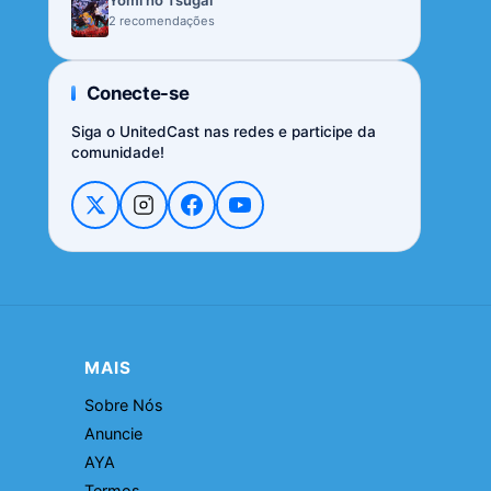
Yomi no Tsugai
2 recomendações
Conecte-se
Siga o UnitedCast nas redes e participe da
comunidade!
MAIS
Sobre Nós
Anuncie
AYA
Termos