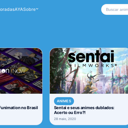
Buscar no si
oradas
AYA
Sobre
ANIMES
Funimation no Brasil
Sentai e seus animes dublados:
Acerto ou Erro?!
28 maio, 2020